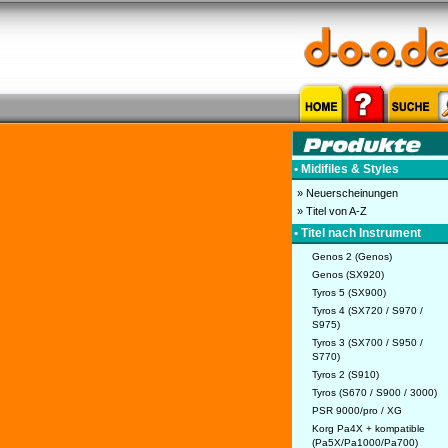
• Midifiles & Styles
» Neuerscheinungen
» Titel von A-Z
• Titel nach Instrument
Genos 2 (Genos)
Genos (SX920)
Tyros 5 (SX900)
Tyros 4 (SX720 / S970 /
S975)
Tyros 3 (SX700 / S950 /
S770)
Tyros 2 (S910)
Tyros (S670 / S900 / 3000)
PSR 9000/pro / XG
Korg Pa4X + kompatible
(Pa5X/Pa1000/Pa700)