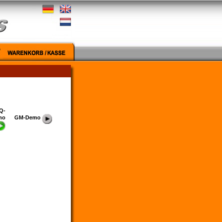
Q-
mo
GM-Demo