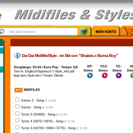
Dai Dai Midifile/Style - im Stil von "Shakira x Burna Boy"
KP-
YG2-
YG-
H
Songlänge: 03:43 / Euro Pop - Tempo 116
Demo
Demo
Demo
De
Text in: Englisch/Spanisch // Style_info.pdf
liegt dem Style bei // Tonart: Dbmin
MIDIFILES
Genos 2 - Song
(€ 12,00)
Genos - Song
(€ 12,00)
Tyros 5 (SX900) - Song
(€ 12,00)
Tyros 4 (S970 / S975) - Song
(€ 12,00)
Tyros 3 (SX700 / S950 / S770) - Song
(€ 12,00)