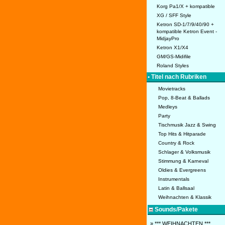
Korg Pa1/X + kompatible
XG / SFF Style
Ketron SD-1/7/9/40/90 +
kompatible Ketron Event -
MidjayPro
Ketron X1/X4
GM/GS-Midifile
Roland Styles
• Titel nach Rubriken
Movietracks
Pop, 8-Beat & Ballads
Medleys
Party
Tischmusik Jazz & Swing
Top Hits & Hitparade
Country & Rock
Schlager & Volksmusik
Stimmung & Karneval
Oldies & Evergreens
Instrumentals
Latin & Ballsaal
Weihnachten & Klassik
Sounds/Pakete
» *** WEIHNACHTEN ***