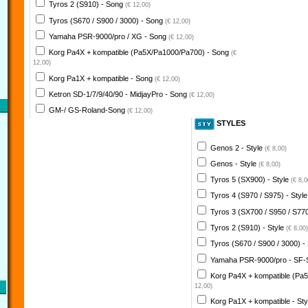
Tyros 2 (S910) - Song
(€ 12,00)
Tyros (S670 / S900 / 3000) - Song
(€ 12,00)
Yamaha PSR-9000/pro / XG - Song
(€ 12,00)
Korg Pa4X + kompatible (Pa5X/Pa1000/Pa700) - Song
(€
12,00)
Korg Pa1X + kompatible - Song
(€ 12,00)
Ketron SD-1/7/9/40/90 - MidjayPro - Song
(€ 12,00)
GM-/ GS-Roland-Song
(€ 12,00)
STYLES
Genos 2 - Style
(€ 8,00)
Genos - Style
(€ 8,00)
Tyros 5 (SX900) - Style
(€ 8,0
Tyros 4 (S970 / S975) - Styl
Tyros 3 (SX700 / S950 / S770
Tyros 2 (S910) - Style
(€ 8,00)
Tyros (S670 / S900 / 3000) -
Yamaha PSR-9000/pro - SF-
Korg Pa4X + kompatible (Pa
12,00)
Korg Pa1X + kompatible - St