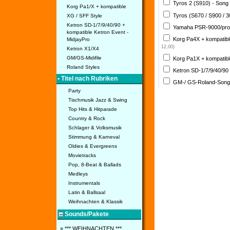
Tyros 2 (S910) - Song
Korg Pa1/X + kompatible
Tyros (S670 / S900 / 
XG / SFF Style
Ketron SD-1/7/9/40/90 +
Yamaha PSR-9000/pro
kompatible Ketron Event -
Korg Pa4X + kompatib
MidjayPro
12,00)
Ketron X1/X4
GM/GS-Midifile
Korg Pa1X + kompatib
Roland Styles
Ketron SD-1/7/9/40/90
• Titel nach Rubriken
GM-/ GS-Roland-Son
Party
Tischmusik Jazz & Swing
Top Hits & Hitparade
Country & Rock
Schlager & Volksmusik
Stimmung & Karneval
Oldies & Evergreens
Movietracks
Pop, 8-Beat & Ballads
Medleys
Instrumentals
Latin & Ballsaal
Weihnachten & Klassik
Sounds/Pakete
» *** WEIHNACHTEN ***