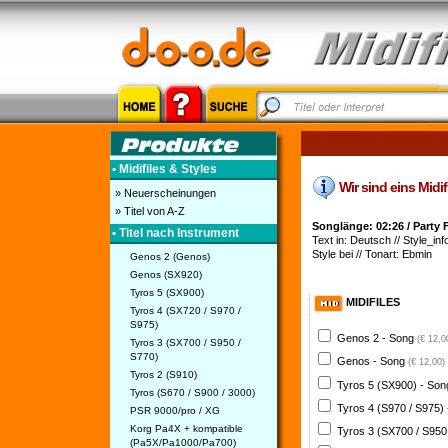
• Midifiles & Styles
Wir sind eins Midif
» Neuerscheinungen
» Titel von A-Z
Songlänge: 02:26 / Party 
• Titel nach Instrument
Text in: Deutsch // Style_inf
Style bei // Tonart: Ebmin
Genos 2 (Genos)
Genos (SX920)
Tyros 5 (SX900)
MIDIFILES
Tyros 4 (SX720 / S970 /
S975)
Genos 2 - Song
(€ 12,0
Tyros 3 (SX700 / S950 /
S770)
Genos - Song
(€ 12,00)
Tyros 2 (S910)
Tyros 5 (SX900) - So
Tyros (S670 / S900 / 3000)
Tyros 4 (S970 / S975)
PSR 9000/pro / XG
Korg Pa4X + kompatible
Tyros 3 (SX700 / S950
(Pa5X/Pa1000/Pa700)