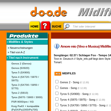
• Midifiles & Styles
Amore mio (Vino e Musica) Midifile/S
» Neuerscheinungen
» Titel von A-Z
Songlänge: 02:37 / Schlager Fox - Tempo 14
• Titel nach Instrument
Text in: Deutsch // Style_info.pdf liegt dem Style 
Tonart:
Genos 2 (Genos)
Genos (SX920)
Tyros 5 (SX900)
MIDIFILES
Tyros 4 (SX720 / S970 /
S975)
Genos 2 - Song
(€ 12,00)
Tyros 3 (SX700 / S950 /
Genos - Song
S770)
(€ 12,00)
Tyros 2 (S910)
Tyros 5 (SX900) - Song
(€ 12,00)
Tyros (S670 / S900 / 3000)
Tyros 4 (S970 / S975) - Song
(€ 12,00)
PSR 9000/pro / XG
Tyros 3 (SX700 / S950 / S770) - Song
(€ 1
Korg Pa4X + kompatible
(Pa5X/Pa1000/Pa700)