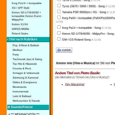
Tyros 2 (S910) - Song
(€ 12,00)
Korg Pa1/X + kompatible
Tyros (S670 / S900 / 3000) - Song
(€ 12,00)
XG / SFF Style
Yamaha PSR-9000/pro / XG - Song
Ketron SD-1/7/9/40/90 +
(€ 12,0
kompatible Ketron Event -
Korg Pa4X + kompatible (Pa5X/Pa1000/Pa
MidjayPro
12,00)
Ketron X1/X4
Korg Pa1X + kompatible - Song
(€ 12,00)
GM/GS-Midifile
Ketron SD-1/7/9/40/90 - MidjayPro - Song
Roland Styles
• Titel nach Rubriken
GM-/ GS-Roland-Song
(€ 12,00)
Pop, 8-Beat & Ballads
zurück
Medleys
Party
Tischmusik Jazz & Swing
Amore mio (Vino e Musica)
im Stil von
Pi
Top Hits & Hitparade
Country & Rock
Andere Titel von
Pietro Basile
:
Schlager & Volksmusik
(als Alternative zu "Amore mio (Vino e Musica)")
Stimmung & Karneval
Oldies & Evergreens
Hey Macarena!
Movietracks
Instrumentals
Latin & Ballsaal
Weihnachten & Klassik
Sounds/Pakete
» *** WEIHNACHTEN ***