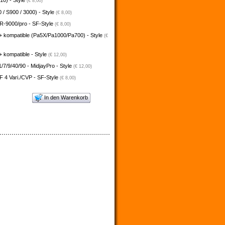
10) - Style
(€ 8,00)
 / S900 / 3000) - Style
(€ 8,00)
-9000/pro - SF-Style
(€ 8,00)
+ kompatible (Pa5X/Pa1000/Pa700) - Style
(€
 kompatible - Style
(€ 12,00)
/7/9/40/90 - MidjayPro - Style
(€ 12,00)
 4 Vari./CVP - SF-Style
(€ 8,00)
In den Warenkorb