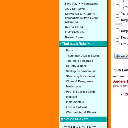
Tyro
Korg Pa1/X + kompatible
Tyro
XG / SFF Style
Yama
Ketron SD-1/7/9/40/90 +
kompatible Ketron Event -
Korg
MidjayPro
12,00)
Ketron X1/X4
Korg
GM/GS-Midifile
Ketr
Roland Styles
• Titel nach Rubriken
GM-/
Party
zurü
Tischmusik Jazz & Swing
Top Hits & Hitparade
Country & Rock
Silly Lo
Schlager & Volksmusik
Stimmung & Karneval
Andere T
Oldies & Evergreens
(als Alterna
Movietracks
Pop, 8-Beat & Ballads
Mu
Medleys
Instrumentals
Latin & Ballsaal
Weihnachten & Klassik
Sounds/Pakete
» *** WEIHNACHTEN ***