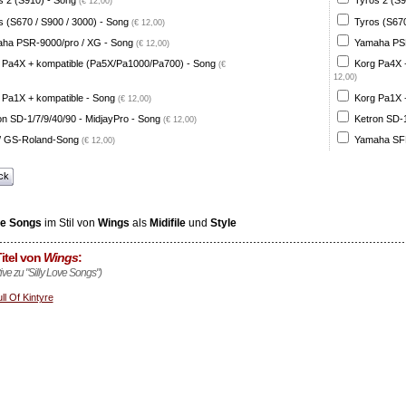
s 2 (S910) - Song
Tyros 2 (S9
(€ 12,00)
s (S670 / S900 / 3000) - Song
Tyros (S670
(€ 12,00)
ha PSR-9000/pro / XG - Song
Yamaha PSR
(€ 12,00)
 Pa4X + kompatible (Pa5X/Pa1000/Pa700) - Song
Korg Pa4X 
(€
12,00)
 Pa1X + kompatible - Song
Korg Pa1X +
(€ 12,00)
on SD-1/7/9/40/90 - MidjayPro - Song
Ketron SD-1
(€ 12,00)
 GS-Roland-Song
Yamaha SFF
(€ 12,00)
ck
ve Songs
im Stil von
Wings
als
Midifile
und
Style
itel von
Wings
:
tive zu "Silly Love Songs")
ll Of Kintyre