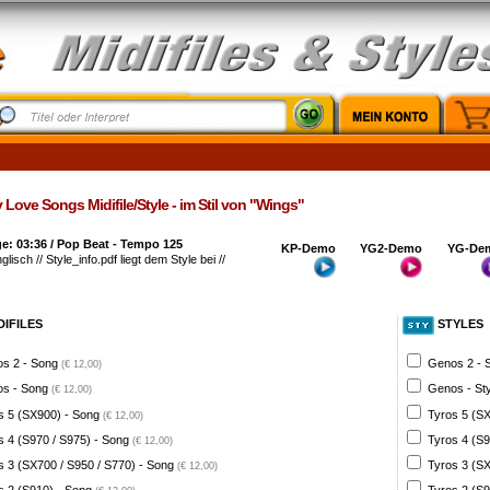
y Love Songs Midifile/Style - im Stil von "Wings"
e: 03:36 / Pop Beat - Tempo 125
KP-Demo
YG2-Demo
YG-De
glisch // Style_info.pdf liegt dem Style bei //
DIFILES
STYLES
s 2 - Song
Genos 2 - 
(€ 12,00)
s - Song
Genos - St
(€ 12,00)
s 5 (SX900) - Song
Tyros 5 (SX
(€ 12,00)
s 4 (S970 / S975) - Song
Tyros 4 (S9
(€ 12,00)
s 3 (SX700 / S950 / S770) - Song
Tyros 3 (SX
(€ 12,00)