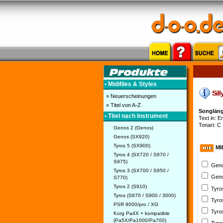
• Midifiles & Styles
Sill
» Neuerscheinungen
» Titel von A-Z
Songläng
• Titel nach Instrument
Text in: En
Tonart: C
Genos 2 (Genos)
Genos (SX920)
Tyros 5 (SX900)
MI
Tyros 4 (SX720 / S970 /
S975)
Geno
Tyros 3 (SX700 / S950 /
Geno
S770)
Tyros 2 (S910)
Tyro
Tyros (S670 / S900 / 3000)
Tyro
PSR 9000/pro / XG
Tyro
Korg Pa4X + kompatible
(Pa5X/Pa1000/Pa700)