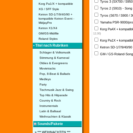
Tyros 3 (SX700 / S950
Korg Pa1/X + kompatible
Tyros 2 (S910) - Song
XG / SFF Style
Ketron SD-1/7/9/40/90 +
Tyros (S670 / S900 / 
kompatible Ketron Event -
Yamaha PSR-9000/pro
MidjayPro
Ketron X1/X4
Korg Pa4X + kompatib
GM/GS-Midifile
12,00)
Roland Styles
Korg Pa1X + kompatib
• Titel nach Rubriken
Ketron SD-1/7/9/40/90
Schlager & Volksmusik
GM-/ GS-Roland-Son
Stimmung & Karneval
Oldies & Evergreens
Movietracks
Pop, 8-Beat & Ballads
Medleys
Party
Tischmusik Jazz & Swing
Top Hits & Hitparade
Country & Rock
Instrumentals
Latin & Ballsaal
Weihnachten & Klassik
Sounds/Pakete
» *** WEIHNACHTEN ***