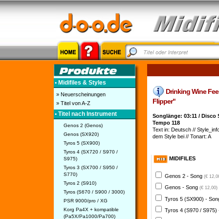
• Midifiles & Styles
Drinking Wine Feeli
» Neuerscheinungen
Flipper"
» Titel von A-Z
• Titel nach Instrument
Songlänge: 03:11 / Disco
Tempo 118
Genos 2 (Genos)
Text in: Deutsch // Style_info
Genos (SX920)
dem Style bei // Tonart: A
Tyros 5 (SX900)
Tyros 4 (SX720 / S970 /
MIDIFILES
S975)
Tyros 3 (SX700 / S950 /
S770)
Genos 2 - Song
(€ 12,0
Tyros 2 (S910)
Genos - Song
(€ 12,00)
Tyros (S670 / S900 / 3000)
Tyros 5 (SX900) - So
PSR 9000/pro / XG
Korg Pa4X + kompatible
Tyros 4 (S970 / S975)
(Pa5X/Pa1000/Pa700)