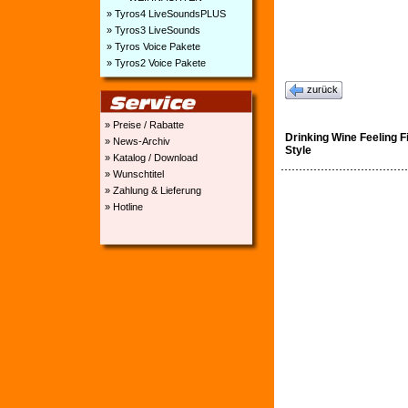
» Tyros4 LiveSoundsPLUS
» Tyros3 LiveSounds
» Tyros Voice Pakete
» Tyros2 Voice Pakete
zurück
» Preise / Rabatte
Drinking Wine Feeling F
» News-Archiv
Style
» Katalog / Download
» Wunschtitel
» Zahlung & Lieferung
» Hotline