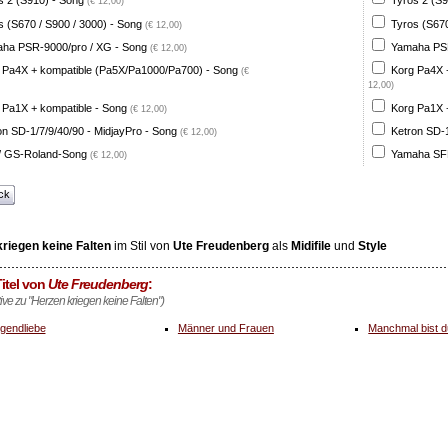
s 2 (S910) - Song
Tyros 2 (S9
(€ 12,00)
s (S670 / S900 / 3000) - Song
Tyros (S670
(€ 12,00)
ha PSR-9000/pro / XG - Song
Yamaha PSR
(€ 12,00)
 Pa4X + kompatible (Pa5X/Pa1000/Pa700) - Song
Korg Pa4X 
(€
12,00)
 Pa1X + kompatible - Song
Korg Pa1X +
(€ 12,00)
on SD-1/7/9/40/90 - MidjayPro - Song
Ketron SD-1
(€ 12,00)
 GS-Roland-Song
Yamaha SFF
(€ 12,00)
ck
riegen keine Falten
im Stil von
Ute Freudenberg
als
Midifile
und
Style
itel von
Ute Freudenberg
:
tive zu "Herzen kriegen keine Falten")
gendliebe
Männer und Frauen
Manchmal bist d