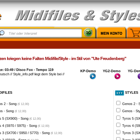
en kriegen keine Falten Midifile/Style - im Stil von "Ute Freudenberg"
: 03:49 / Disco Fox - Tempo 119
KP-Demo
YG2-Demo
YG-De
utsch // Style_info.pdf liegt dem Style bei //
DIFILES
STYLES
s 2 - Song
Genos 2 - 
(€ 12,00)
s - Song
Genos - St
(€ 12,00)
s 5 (SX900) - Song
Tyros 5 (SX
(€ 12,00)
s 4 (S970 / S975) - Song
Tyros 4 (S9
(€ 12,00)
s 3 (SX700 / S950 / S770) - Song
Tyros 3 (SX
(€ 12,00)