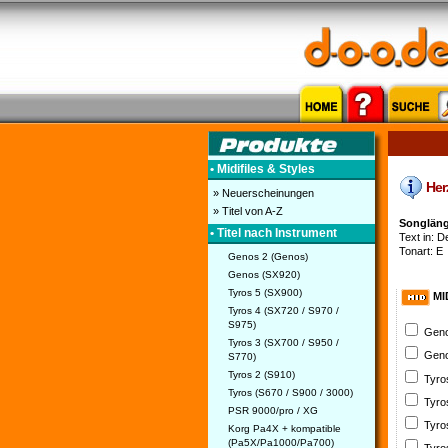
• Midifiles & Styles
Herz
» Neuerscheinungen
» Titel von A-Z
Songlänge
• Titel nach Instrument
Text in: De
Tonart: E
Genos 2 (Genos)
Genos (SX920)
Tyros 5 (SX900)
MI
Tyros 4 (SX720 / S970 /
S975)
Geno
Tyros 3 (SX700 / S950 /
Geno
S770)
Tyros 2 (S910)
Tyro
Tyros (S670 / S900 / 3000)
Tyro
PSR 9000/pro / XG
Tyro
Korg Pa4X + kompatible
(Pa5X/Pa1000/Pa700)