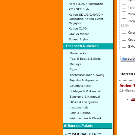
Tyro
Korg Pa1/X + kompatible
Tyro
XG / SFF Style
Yama
Ketron SD-1/7/9/40/90 +
kompatible Ketron Event -
Korg
MidjayPro
12,00)
Ketron X1/X4
Korg
GM/GS-Midifile
Ketr
Roland Styles
• Titel nach Rubriken
GM-/
Movietracks
zurü
Pop, 8-Beat & Ballads
Medleys
Party
Herzen k
Tischmusik Jazz & Swing
Top Hits & Hitparade
Andere T
Country & Rock
(als Alterna
Schlager & Volksmusik
Stimmung & Karneval
Ju
Oldies & Evergreens
Instrumentals
Latin & Ballsaal
Weihnachten & Klassik
Sounds/Pakete
» *** WEIHNACHTEN ***