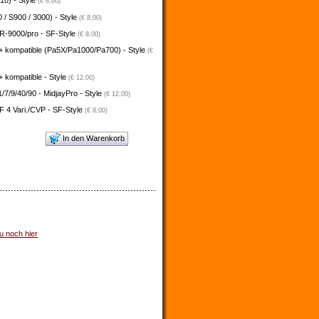
10) - Style
(€ 8,00)
 / S900 / 3000) - Style
(€ 8,00)
-9000/pro - SF-Style
(€ 8,00)
+ kompatible (Pa5X/Pa1000/Pa700) - Style
(€
 kompatible - Style
(€ 12,00)
/7/9/40/90 - MidjayPro - Style
(€ 12,00)
 4 Vari./CVP - SF-Style
(€ 8,00)
In den Warenkorb
u noch hier