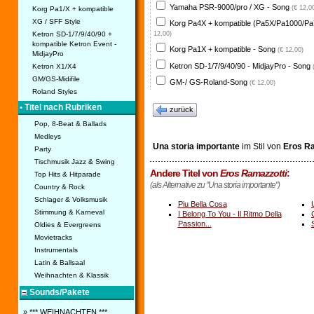
Yamaha PSR-9000/pro / XG - Song
(€ 12,0
Korg Pa1/X + kompatible
XG / SFF Style
Korg Pa4X + kompatible (Pa5X/Pa1000/Pa
Ketron SD-1/7/9/40/90 +
12,00)
kompatible Ketron Event -
Korg Pa1X + kompatible - Song
(€ 12,00)
MidjayPro
Ketron SD-1/7/9/40/90 - MidjayPro - Song
Ketron X1/X4
GM/GS-Midifile
GM-/ GS-Roland-Song
(€ 12,00)
Roland Styles
• Titel nach Rubriken
zurück
Pop, 8-Beat & Ballads
Medleys
Una storia importante
im Stil von
Eros Ra
Party
Tischmusik Jazz & Swing
Andere Titel von
Eros Ramazzotti
:
Top Hits & Hitparade
(als Alternative zu "Una storia importante")
Country & Rock
Schlager & Volksmusik
Piu Bella Cosa
Stimmung & Karneval
I Belong To You - Il Ritmo Della
Passion...
Oldies & Evergreens
Movietracks
Instrumentals
Latin & Ballsaal
Weihnachten & Klassik
Sounds/Pakete
» *** WEIHNACHTEN ***