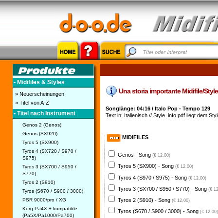
• Midifiles & Styles
Una storia importante Midifile/Style
» Neuerscheinungen
» Titel von A-Z
Songlänge: 04:16 / Italo Pop - Tempo 129
• Titel nach Instrument
Text in: Italienisch // Style_info.pdf liegt dem Styl
Genos 2 (Genos)
Genos (SX920)
MIDIFILES
Tyros 5 (SX900)
Tyros 4 (SX720 / S970 /
Genos - Song
(€ 12,00)
S975)
Tyros 5 (SX900) - Song
Tyros 3 (SX700 / S950 /
(€ 12,00)
S770)
Tyros 4 (S970 / S975) - Song
(€ 12,00)
Tyros 2 (S910)
Tyros 3 (SX700 / S950 / S770) - Song
(€ 1
Tyros (S670 / S900 / 3000)
PSR 9000/pro / XG
Tyros 2 (S910) - Song
(€ 12,00)
Korg Pa4X + kompatible
Tyros (S670 / S900 / 3000) - Song
(€ 12,00)
(Pa5X/Pa1000/Pa700)