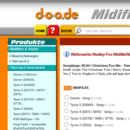
• Midifiles & Styles
Weihnachts Medley Fox Midifile/Sty
» Neuerscheinungen
» Titel von A-Z
Songlänge: 05:04 / Christmas Fox Mix - Te
• Titel nach Instrument
Inhalt: Under The Christmas Tree / Merry Xmas 
You // Text in: Englisch // Style_info.pdf liegt dem
Genos 2 (Genos)
Genos (SX920)
Tyros 5 (SX900)
MIDIFILES
Tyros 4 (SX720 / S970 /
S975)
Genos - Song
(€ 12,00)
Tyros 3 (SX700 / S950 /
S770)
Tyros 5 (SX900) - Song
(€ 12,00)
Tyros 2 (S910)
Tyros 4 (S970 / S975) - Song
(€ 12,00)
Tyros (S670 / S900 / 3000)
Tyros 3 (SX700 / S950 / S770) - Song
(€ 1
PSR 9000/pro / XG
Korg Pa4X + kompatible
Tyros 2 (S910) - Song
(€ 12,00)
(Pa5X/Pa1000/Pa700)