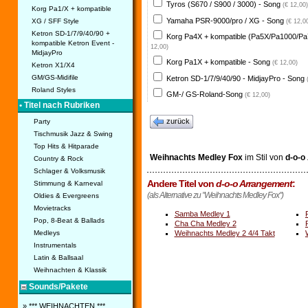
Tyros (S670 / S900 / 3000) - Song
(€ 12,00)
Korg Pa1/X + kompatible
Yamaha PSR-9000/pro / XG - Song
XG / SFF Style
(€ 12,0
Ketron SD-1/7/9/40/90 +
Korg Pa4X + kompatible (Pa5X/Pa1000/Pa
kompatible Ketron Event -
12,00)
MidjayPro
Korg Pa1X + kompatible - Song
(€ 12,00)
Ketron X1/X4
GM/GS-Midifile
Ketron SD-1/7/9/40/90 - MidjayPro - Song
Roland Styles
GM-/ GS-Roland-Song
(€ 12,00)
• Titel nach Rubriken
zurück
Party
Tischmusik Jazz & Swing
Top Hits & Hitparade
Weihnachts Medley Fox
im Stil von
d-o-o
Country & Rock
Schlager & Volksmusik
Andere Titel von
d-o-o Arrangement
:
Stimmung & Karneval
(als Alternative zu "Weihnachts Medley Fox")
Oldies & Evergreens
Movietracks
Samba Medley 1
Pop, 8-Beat & Ballads
Cha Cha Medley 2
Weihnachts Medley 2 4/4 Takt
Medleys
Instrumentals
Latin & Ballsaal
Weihnachten & Klassik
Sounds/Pakete
» *** WEIHNACHTEN ***