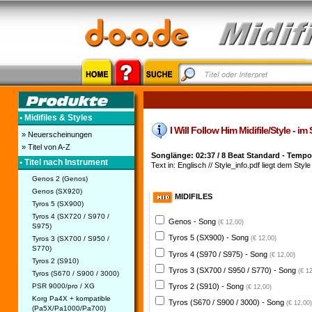
• Midifiles & Styles
I Will Follow Him Midifile/Style - i
» Neuerscheinungen
» Titel von A-Z
Songlänge: 02:37 / 8 Beat Standard - Tempo
• Titel nach Instrument
Text in: Englisch // Style_info.pdf liegt dem Style
Genos 2 (Genos)
Genos (SX920)
MIDIFILES
Tyros 5 (SX900)
Tyros 4 (SX720 / S970 /
Genos - Song
(€ 12,00)
S975)
Tyros 5 (SX900) - Song
Tyros 3 (SX700 / S950 /
(€ 12,00)
S770)
Tyros 4 (S970 / S975) - Song
(€ 12,00)
Tyros 2 (S910)
Tyros 3 (SX700 / S950 / S770) - Song
(€ 1
Tyros (S670 / S900 / 3000)
PSR 9000/pro / XG
Tyros 2 (S910) - Song
(€ 12,00)
Korg Pa4X + kompatible
Tyros (S670 / S900 / 3000) - Song
(€ 12,00)
(Pa5X/Pa1000/Pa700)