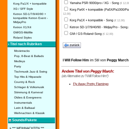
Yamaha PSR-9000/pro / XG - Song
(€ 12,0
Korg Pa1/X + kompatible
XG / SFF Style
Korg Pa4X + kompatible (Pa5X/Pa1000/Pa
Ketron SD-1/7/9/40/90 +
12,00)
kompatible Ketron Event -
Korg Pa1X + kompatible - Song
(€ 12,00)
MidjayPro
Ketron SD-1/7/9/40/90 - MidjayPro - Song
Ketron X1/X4
GM/GS-Midifile
GM-/ GS-Roland-Song
(€ 12,00)
Roland Styles
• Titel nach Rubriken
zurück
Movietracks
Pop, 8-Beat & Ballads
I Will Follow Him
im Stil von
Peggy March
Medleys
Party
Andere Titel von
Peggy March
:
Tischmusik Jazz & Swing
(als Alternative zu "I Will Follow Him")
Top Hits & Hitparade
Country & Rock
Fly Away Pretty Flamingo
Schlager & Volksmusik
Stimmung & Karneval
Oldies & Evergreens
Instrumentals
Latin & Ballsaal
Weihnachten & Klassik
Sounds/Pakete
» *** WEIHNACHTEN ***