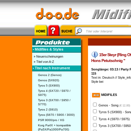
• Midifiles & Styles
15er Steyr (Ring Of 
» Neuerscheinungen
Hons Petutschnig "
» Titel von A-Z
• Titel nach Instrument
Songlänge: 03:13 / Party 
115
Genos 2 (Genos)
Text in: Deutsch // Style_inf
Genos (SX920)
Style bei
Tyros 5 (SX900)
Tyros 4 (SX720 / S970 /
MIDIFILES
S975)
Tyros 3 (SX700 / S950 /
S770)
Genos - Song
(€ 12,00)
Tyros 2 (S910)
Tyros 5 (SX900) - So
Tyros (S670 / S900 / 3000)
Tyros 4 (S970 / S975)
PSR 9000/pro / XG
Korg Pa4X + kompatible
Tyros 3 (SX700 / S950
(Pa5X/Pa1000/Pa700)