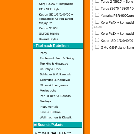
Tyros 2 (S910) - Song
Korg Pa1/X + kompatible
Tyros (S670 / S900 / 
XG / SFF Style
Ketron SD-1/7/9/40/90 +
Yamaha PSR-9000/pro
kompatible Ketron Event -
Korg Pa4X + kompatib
MidjayPro
12,00)
Ketron X1/X4
Korg Pa1X + kompatib
GM/GS-Midifile
Roland Styles
Ketron SD-1/7/9/40/90
• Titel nach Rubriken
GM-/ GS-Roland-Son
Party
Tischmusik Jazz & Swing
Top Hits & Hitparade
Country & Rock
Schlager & Volksmusik
Stimmung & Karneval
Oldies & Evergreens
Movietracks
Pop, 8-Beat & Ballads
Medleys
Instrumentals
Latin & Ballsaal
Weihnachten & Klassik
Sounds/Pakete
» *** WEIHNACHTEN ***