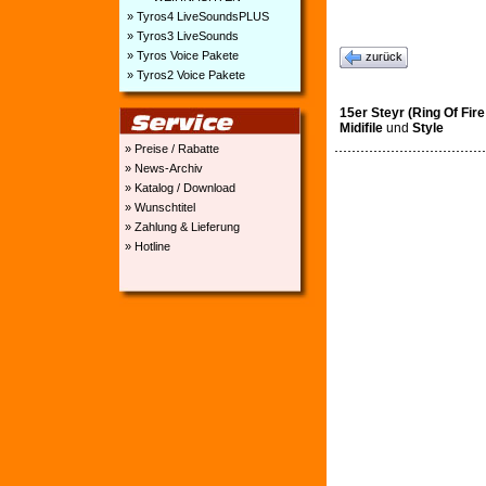
» Tyros4 LiveSoundsPLUS
» Tyros3 LiveSounds
» Tyros Voice Pakete
zurück
» Tyros2 Voice Pakete
15er Steyr (Ring Of Fire
Midifile
und
Style
» Preise / Rabatte
» News-Archiv
» Katalog / Download
» Wunschtitel
» Zahlung & Lieferung
» Hotline