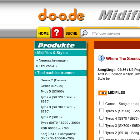
• Midifiles & Styles
Where The Streets 
» Neuerscheinungen
» Titel von A-Z
Songlänge: 04:36 / U2 Po
• Titel nach Instrument
Text in: Englisch // Style_inf
Style bei
Genos 2 (Genos)
Genos (SX920)
Tyros 5 (SX900)
MIDIFILES
Tyros 4 (SX720 / S970 /
S975)
Genos - Song
(€ 12,00)
Tyros 3 (SX700 / S950 /
Tyros 5 (SX900) - So
S770)
Tyros 2 (S910)
Tyros 4 (S970 / S975)
Tyros (S670 / S900 / 3000)
Tyros 3 (SX700 / S950
PSR 9000/pro / XG
Tyros 2 (S910) - Song
Korg Pa4X + kompatible
(Pa5X/Pa1000/Pa700)