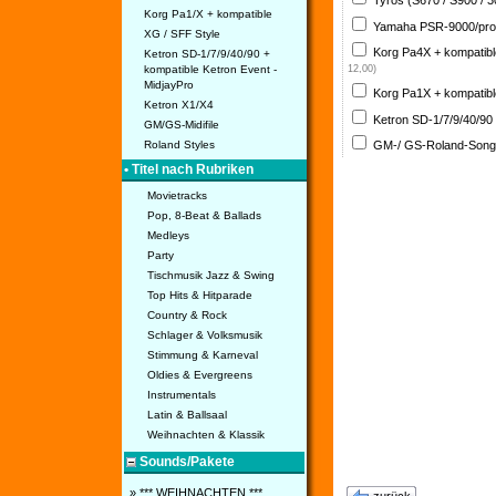
Tyros (S670 / S900 / 
Korg Pa1/X + kompatible
Yamaha PSR-9000/pro
XG / SFF Style
Korg Pa4X + kompatib
Ketron SD-1/7/9/40/90 +
kompatible Ketron Event -
12,00)
MidjayPro
Korg Pa1X + kompatib
Ketron X1/X4
Ketron SD-1/7/9/40/90
GM/GS-Midifile
GM-/ GS-Roland-Son
Roland Styles
• Titel nach Rubriken
Movietracks
Pop, 8-Beat & Ballads
Medleys
Party
Tischmusik Jazz & Swing
Top Hits & Hitparade
Country & Rock
Schlager & Volksmusik
Stimmung & Karneval
Oldies & Evergreens
Instrumentals
Latin & Ballsaal
Weihnachten & Klassik
Sounds/Pakete
» *** WEIHNACHTEN ***