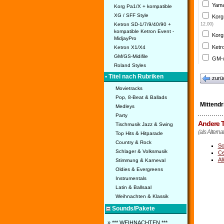
Yama
Korg Pa1/X + kompatible
XG / SFF Style
Korg
Ketron SD-1/7/9/40/90 +
12,00)
kompatible Ketron Event -
Korg
MidjayPro
Ketr
Ketron X1/X4
GM/GS-Midifile
GM-/
Roland Styles
• Titel nach Rubriken
zurü
Movietracks
Pop, 8-Beat & Ballads
Mittendr
Medleys
Party
Andere T
Tischmusik Jazz & Swing
(als Alternat
Top Hits & Hitparade
Country & Rock
So
Schlager & Volksmusik
Ce
Al
Stimmung & Karneval
Oldies & Evergreens
Instrumentals
Latin & Ballsaal
Weihnachten & Klassik
Sounds/Pakete
» *** WEIHNACHTEN ***