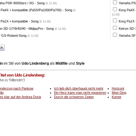
ha PSR-9000/pro / XG - Song
Yamaha PSR
(€ 12,00)
 Pa4X + kompatible (Pa5X/Pa1000/Pa700) - Song
Korg Pa4X 
(€
12,00)
 Pa1X + kompatible - Song
Korg Pa1X +
(€ 12,00)
on SD-1/7/9/40/90 - MidjayPro - Song
Ketron SD-1
(€ 12,00)
 GS-Roland-Song
Yamaha SFF
(€ 12,00)
ck
in
im Stil von
Udo Lindenberg
als
Midifile
und
Style
itel von
Udo Lindenberg
:
ive zu "Mittendrin")
nderzug nach Pankow
Ich lieb dich überhaupt nicht mehr
Horizont
llo
Ein Herz kann man nicht reparieren
Mein Ding
les klar auf der Andrea Doria
Durch die schweren Zeiten
Komet