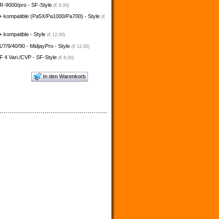
-9000/pro - SF-Style
(€ 8,00)
+ kompatible (Pa5X/Pa1000/Pa700) - Style
(€
 kompatible - Style
(€ 12,00)
/7/9/40/90 - MidjayPro - Style
(€ 12,00)
 4 Vari./CVP - SF-Style
(€ 8,00)
In den Warenkorb