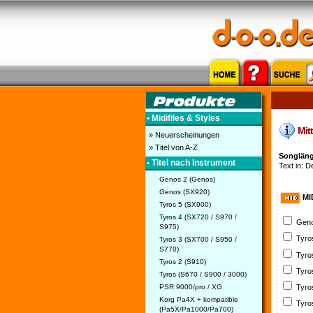
• Midifiles & Styles
Mitt
» Neuerscheinungen
» Titel von A-Z
Songlänge
• Titel nach Instrument
Text in: D
Genos 2 (Genos)
Genos (SX920)
MI
Tyros 5 (SX900)
Tyros 4 (SX720 / S970 /
Geno
S975)
Tyro
Tyros 3 (SX700 / S950 /
S770)
Tyro
Tyros 2 (S910)
Tyro
Tyros (S670 / S900 / 3000)
PSR 9000/pro / XG
Tyro
Korg Pa4X + kompatible
Tyro
(Pa5X/Pa1000/Pa700)