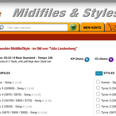
endrin Midifile/Style - im Stil von "Udo Lindenberg"
: 03:10 / 8 Beat Standard - Tempo 126
KP-Demo
YG-Demo
eutsch // Style_info.pdf liegt dem Style bei
DIFILES
STYLES
s - Song
Genos - St
(€ 12,00)
s 5 (SX900) - Song
Tyros 5 (SX
(€ 12,00)
s 4 (S970 / S975) - Song
Tyros 4 (S9
(€ 12,00)
s 3 (SX700 / S950 / S770) - Song
Tyros 3 (SX
(€ 12,00)
s 2 (S910) - Song
Tyros 2 (S9
(€ 12,00)
s (S670 / S900 / 3000) - Song
Tyros (S670
(€ 12,00)