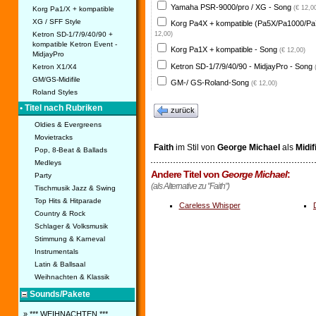
Yamaha PSR-9000/pro / XG - Song
(€ 12,0
Korg Pa1/X + kompatible
XG / SFF Style
Korg Pa4X + kompatible (Pa5X/Pa1000/Pa
Ketron SD-1/7/9/40/90 +
12,00)
kompatible Ketron Event -
Korg Pa1X + kompatible - Song
(€ 12,00)
MidjayPro
Ketron SD-1/7/9/40/90 - MidjayPro - Song
Ketron X1/X4
GM/GS-Midifile
GM-/ GS-Roland-Song
(€ 12,00)
Roland Styles
• Titel nach Rubriken
zurück
Oldies & Evergreens
Movietracks
Faith
im Stil von
George Michael
als
Midif
Pop, 8-Beat & Ballads
Medleys
Andere Titel von
George Michael
:
Party
(als Alternative zu "Faith")
Tischmusik Jazz & Swing
Top Hits & Hitparade
Careless Whisper
Country & Rock
Schlager & Volksmusik
Stimmung & Karneval
Instrumentals
Latin & Ballsaal
Weihnachten & Klassik
Sounds/Pakete
» *** WEIHNACHTEN ***