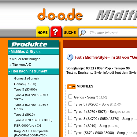
• Midifiles & Styles
Faith Midifile/Style - im Stil von "
» Neuerscheinungen
» Titel von A-Z
Songlänge: 03:11 / 80er Pop - Tempo 96
• Titel nach Instrument
Text in: Englisch // Style_info.pdf liegt dem Style
Genos 2 (Genos)
Genos (SX920)
MIDIFILES
Tyros 5 (SX900)
Tyros 4 (SX720 / S970 /
Genos - Song
(€ 12,00)
S975)
Tyros 5 (SX900) - Song
Tyros 3 (SX700 / S950 /
(€ 12,00)
S770)
Tyros 4 (S970 / S975) - Song
(€ 12,00)
Tyros 2 (S910)
Tyros 3 (SX700 / S950 / S770) - Song
(€ 1
Tyros (S670 / S900 / 3000)
PSR 9000/pro / XG
Tyros 2 (S910) - Song
(€ 12,00)
Korg Pa4X + kompatible
Tyros (S670 / S900 / 3000) - Song
(€ 12,00)
(Pa5X/Pa1000/Pa700)