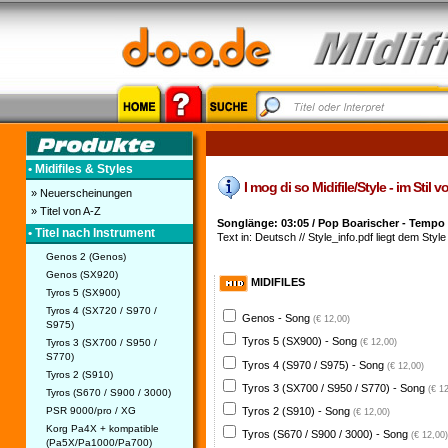
• Midifiles & Styles
I mog di so Midifile/Style - im Stil
» Neuerscheinungen
» Titel von A-Z
Songlänge: 03:05 / Pop Boarischer - Tempo
• Titel nach Instrument
Text in: Deutsch // Style_info.pdf liegt dem Style 
Genos 2 (Genos)
Genos (SX920)
MIDIFILES
Tyros 5 (SX900)
Tyros 4 (SX720 / S970 /
Genos - Song
(€ 12,00)
S975)
Tyros 5 (SX900) - Song
Tyros 3 (SX700 / S950 /
(€ 12,00)
S770)
Tyros 4 (S970 / S975) - Song
(€ 12,00)
Tyros 2 (S910)
Tyros 3 (SX700 / S950 / S770) - Song
(€ 1
Tyros (S670 / S900 / 3000)
PSR 9000/pro / XG
Tyros 2 (S910) - Song
(€ 12,00)
Korg Pa4X + kompatible
Tyros (S670 / S900 / 3000) - Song
(€ 12,00)
(Pa5X/Pa1000/Pa700)