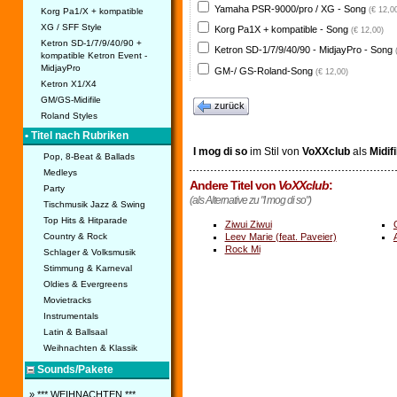
Yamaha PSR-9000/pro / XG - Song
(€ 12,0
Korg Pa1/X + kompatible
XG / SFF Style
Korg Pa1X + kompatible - Song
(€ 12,00)
Ketron SD-1/7/9/40/90 +
Ketron SD-1/7/9/40/90 - MidjayPro - Song
kompatible Ketron Event -
MidjayPro
GM-/ GS-Roland-Song
(€ 12,00)
Ketron X1/X4
GM/GS-Midifile
zurück
Roland Styles
• Titel nach Rubriken
I mog di so
im Stil von
VoXXclub
als
Midifi
Pop, 8-Beat & Ballads
Medleys
Andere Titel von
VoXXclub
:
Party
(als Alternative zu "I mog di so")
Tischmusik Jazz & Swing
Top Hits & Hitparade
Ziwui Ziwui
Country & Rock
Leev Marie (feat. Paveier)
Rock Mi
Schlager & Volksmusik
Stimmung & Karneval
Oldies & Evergreens
Movietracks
Instrumentals
Latin & Ballsaal
Weihnachten & Klassik
Sounds/Pakete
» *** WEIHNACHTEN ***