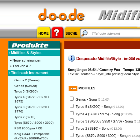
• Midifiles & Styles
Desperado Midifile/Style - im Stil 
» Neuerscheinungen
» Titel von A-Z
Songlänge: 03:54 / Country Fox - Tempo 13
• Titel nach Instrument
Text in: Deutsch // Style_info.pdf liegt dem Style 
Genos 2 (Genos)
Genos (SX920)
MIDIFILES
Tyros 5 (SX900)
Tyros 4 (SX720 / S970 /
Genos - Song
(€ 12,00)
S975)
Tyros 5 (SX900) - Song
Tyros 3 (SX700 / S950 /
(€ 12,00)
S770)
Tyros 4 (S970 / S975) - Song
(€ 12,00)
Tyros 2 (S910)
Tyros 3 (SX700 / S950 / S770) - Song
(€ 1
Tyros (S670 / S900 / 3000)
PSR 9000/pro / XG
Tyros 2 (S910) - Song
(€ 12,00)
Korg Pa4X + kompatible
Tyros (S670 / S900 / 3000) - Song
(€ 12,00)
(Pa5X/Pa1000/Pa700)