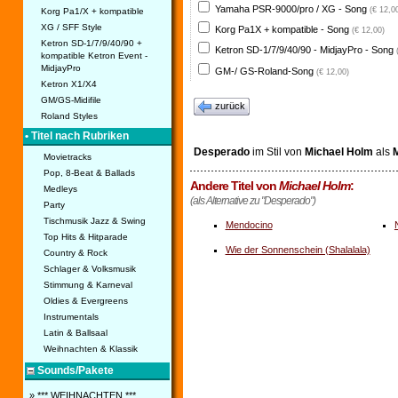
Yamaha PSR-9000/pro / XG - Song
(€ 12,0
Korg Pa1/X + kompatible
XG / SFF Style
Korg Pa1X + kompatible - Song
(€ 12,00)
Ketron SD-1/7/9/40/90 +
Ketron SD-1/7/9/40/90 - MidjayPro - Song
kompatible Ketron Event -
MidjayPro
GM-/ GS-Roland-Song
(€ 12,00)
Ketron X1/X4
GM/GS-Midifile
zurück
Roland Styles
• Titel nach Rubriken
Desperado
im Stil von
Michael Holm
als
M
Movietracks
Pop, 8-Beat & Ballads
Andere Titel von
Michael Holm
:
Medleys
(als Alternative zu "Desperado")
Party
Tischmusik Jazz & Swing
Mendocino
Top Hits & Hitparade
Wie der Sonnenschein (Shalalala)
Country & Rock
Schlager & Volksmusik
Stimmung & Karneval
Oldies & Evergreens
Instrumentals
Latin & Ballsaal
Weihnachten & Klassik
Sounds/Pakete
» *** WEIHNACHTEN ***