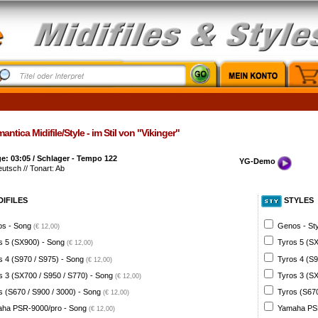
ntica Midifile/Style - im Stil von "Vikinger"
: 03:05 / Schlager - Tempo 122
YG-Demo
eutsch // Tonart: Ab
DIFILES
STYLES
s - Song
Genos - St
(€ 12,00)
s 5 (SX900) - Song
Tyros 5 (SX
(€ 12,00)
s 4 (S970 / S975) - Song
Tyros 4 (S9
(€ 12,00)
s 3 (SX700 / S950 / S770) - Song
Tyros 3 (SX
(€ 12,00)
s (S670 / S900 / 3000) - Song
Tyros (S670
(€ 12,00)
ha PSR-9000/pro - Song
Yamaha PSR
(€ 12,00)