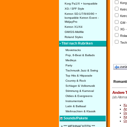
Korg
Korg Pa1/X + kompatible
XG / SFF Style
Ketr
Ketron SD-1/7/9/40/90 +
Ketr
kompatible Ketron Event -
MidjayPro
GM 
Ketron X1/X4
XG -
GM/GS-Midifile
Rola
Roland Styles
Tech
• Titel nach Rubriken
Movietracks
Pop, 8-Beat & Ballads
Medleys
Party
zurü
Tischmusik Jazz & Swing
Top Hits & Hitparade
Country & Rock
Romanti
Schlager & Volksmusik
Stimmung & Karneval
Andere T
Oldies & Evergreens
(als Alterna
Instrumentals
Ku
Latin & Ballsaal
An
Weihnachten & Klassik
Da
Ki
Sounds/Pakete
On
» *** WEIHNACHTEN ***