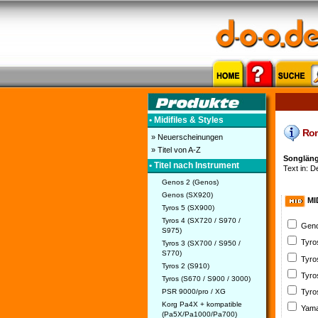
• Midifiles & Styles
Roma
» Neuerscheinungen
» Titel von A-Z
Songlänge
• Titel nach Instrument
Text in: D
Genos 2 (Genos)
Genos (SX920)
MI
Tyros 5 (SX900)
Tyros 4 (SX720 / S970 /
Geno
S975)
Tyro
Tyros 3 (SX700 / S950 /
S770)
Tyro
Tyros 2 (S910)
Tyro
Tyros (S670 / S900 / 3000)
PSR 9000/pro / XG
Tyro
Korg Pa4X + kompatible
Yama
(Pa5X/Pa1000/Pa700)