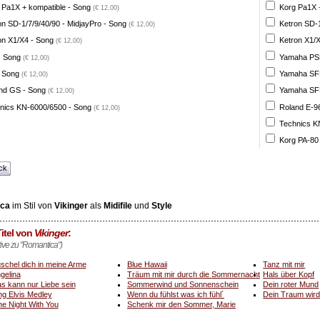
 Pa1X + kompatible - Song
Korg Pa1X +
(€ 12,00)
on SD-1/7/9/40/90 - MidjayPro - Song
Ketron SD-1
(€ 12,00)
on X1/X4 - Song
Ketron X1/X
(€ 12,00)
- Song
Yamaha PSR
(€ 12,00)
 Song
Yamaha SFF 
(€ 12,00)
nd GS - Song
Yamaha SFF 
(€ 12,00)
nics KN-6000/6500 - Song
Roland E-96
(€ 12,00)
Technics K
Korg PA-80
ck
ca
im Stil von
Vikinger
als
Midifile
und
Style
itel von
Vikinger
:
tive zu "Romantica")
schel dich in meine Arme
Blue Hawaii
Tanz mit mir
gelina
Träum mit mir durch die Sommernacht
Hals über Kopf
s kann nur Liebe sein
Sommerwind und Sonnenschein
Dein roter Mund
ng Elvis Medley
Wenn du fühlst was ich fühl´
Dein Traum wir
e Night With You
Schenk mir den Sommer, Marie