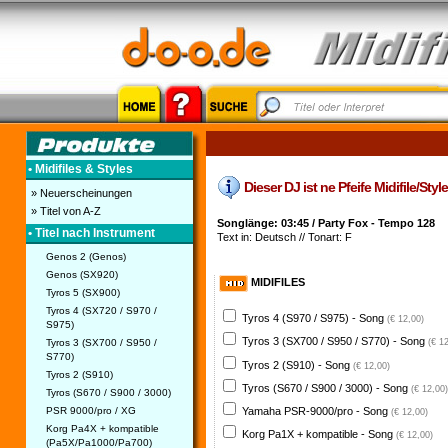
• Midifiles & Styles
Dieser DJ ist ne Pfeife Midifile/Styl
» Neuerscheinungen
» Titel von A-Z
Songlänge: 03:45 / Party Fox - Tempo 128
• Titel nach Instrument
Text in: Deutsch // Tonart: F
Genos 2 (Genos)
Genos (SX920)
MIDIFILES
Tyros 5 (SX900)
Tyros 4 (SX720 / S970 /
Tyros 4 (S970 / S975) - Song
(€ 12,00)
S975)
Tyros 3 (SX700 / S950 / S770) - Song
Tyros 3 (SX700 / S950 /
(€ 1
S770)
Tyros 2 (S910) - Song
(€ 12,00)
Tyros 2 (S910)
Tyros (S670 / S900 / 3000) - Song
(€ 12,00)
Tyros (S670 / S900 / 3000)
PSR 9000/pro / XG
Yamaha PSR-9000/pro - Song
(€ 12,00)
Korg Pa4X + kompatible
Korg Pa1X + kompatible - Song
(€ 12,00)
(Pa5X/Pa1000/Pa700)