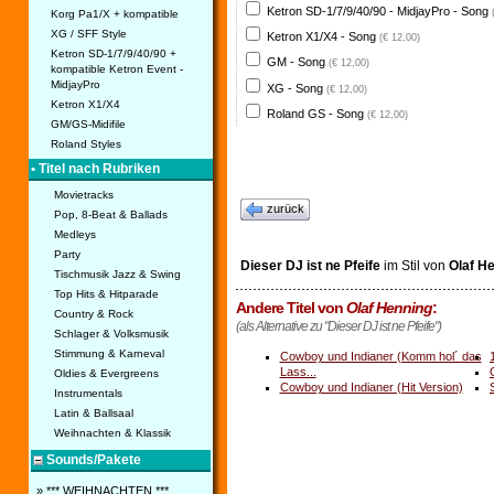
Ketron SD-1/7/9/40/90 - MidjayPro - Song
Korg Pa1/X + kompatible
XG / SFF Style
Ketron X1/X4 - Song
(€ 12,00)
Ketron SD-1/7/9/40/90 +
GM - Song
(€ 12,00)
kompatible Ketron Event -
MidjayPro
XG - Song
(€ 12,00)
Ketron X1/X4
Roland GS - Song
(€ 12,00)
GM/GS-Midifile
Roland Styles
• Titel nach Rubriken
Movietracks
zurück
Pop, 8-Beat & Ballads
Medleys
Party
Dieser DJ ist ne Pfeife
im Stil von
Olaf H
Tischmusik Jazz & Swing
Top Hits & Hitparade
Andere Titel von
Olaf Henning
:
Country & Rock
(als Alternative zu "Dieser DJ ist ne Pfeife")
Schlager & Volksmusik
Stimmung & Karneval
Cowboy und Indianer (Komm hol´ das
Lass...
Oldies & Evergreens
Cowboy und Indianer (Hit Version)
Instrumentals
Latin & Ballsaal
Weihnachten & Klassik
Sounds/Pakete
» *** WEIHNACHTEN ***