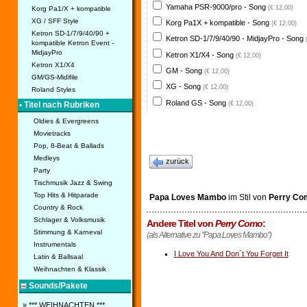
Yamaha PSR-9000/pro - Song
(€ 12,00)
Korg Pa1/X + kompatible
XG / SFF Style
Korg Pa1X + kompatible - Song
(€ 12,00)
Ketron SD-1/7/9/40/90 +
Ketron SD-1/7/9/40/90 - MidjayPro - Song
kompatible Ketron Event -
MidjayPro
Ketron X1/X4 - Song
(€ 12,00)
Ketron X1/X4
GM - Song
(€ 12,00)
GM/GS-Midifile
XG - Song
(€ 12,00)
Roland Styles
Roland GS - Song
(€ 12,00)
• Titel nach Rubriken
Oldies & Evergreens
Movietracks
Pop, 8-Beat & Ballads
Medleys
zurück
Party
Tischmusik Jazz & Swing
Top Hits & Hitparade
Papa Loves Mambo
im Stil von
Perry Co
Country & Rock
Schlager & Volksmusik
Andere Titel von
Perry Como
:
Stimmung & Karneval
(als Alternative zu "Papa Loves Mambo")
Instrumentals
I Love You And Don´t You Forget It
Latin & Ballsaal
Weihnachten & Klassik
Sounds/Pakete
» *** WEIHNACHTEN ***