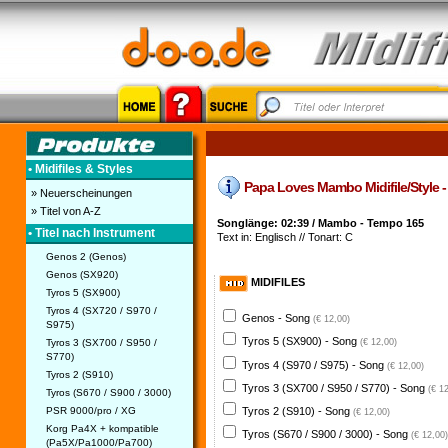
• Midifiles & Styles
Papa Loves Mambo Midifile/Style - 
» Neuerscheinungen
» Titel von A-Z
Songlänge: 02:39 / Mambo - Tempo 165
• Titel nach Instrument
Text in: Englisch // Tonart: C
Genos 2 (Genos)
Genos (SX920)
MIDIFILES
Tyros 5 (SX900)
Tyros 4 (SX720 / S970 /
Genos - Song
(€ 12,00)
S975)
Tyros 5 (SX900) - Song
Tyros 3 (SX700 / S950 /
(€ 12,00)
S770)
Tyros 4 (S970 / S975) - Song
(€ 12,00)
Tyros 2 (S910)
Tyros 3 (SX700 / S950 / S770) - Song
(€ 1
Tyros (S670 / S900 / 3000)
PSR 9000/pro / XG
Tyros 2 (S910) - Song
(€ 12,00)
Korg Pa4X + kompatible
Tyros (S670 / S900 / 3000) - Song
(€ 12,00)
(Pa5X/Pa1000/Pa700)