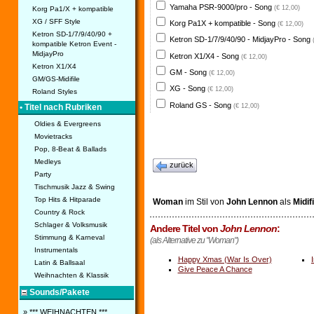
Yamaha PSR-9000/pro - Song
(€ 12,00)
Korg Pa1/X + kompatible
XG / SFF Style
Korg Pa1X + kompatible - Song
(€ 12,00)
Ketron SD-1/7/9/40/90 +
Ketron SD-1/7/9/40/90 - MidjayPro - Song
kompatible Ketron Event -
MidjayPro
Ketron X1/X4 - Song
(€ 12,00)
Ketron X1/X4
GM - Song
(€ 12,00)
GM/GS-Midifile
XG - Song
(€ 12,00)
Roland Styles
Roland GS - Song
(€ 12,00)
• Titel nach Rubriken
Oldies & Evergreens
Movietracks
Pop, 8-Beat & Ballads
Medleys
zurück
Party
Tischmusik Jazz & Swing
Top Hits & Hitparade
Woman
im Stil von
John Lennon
als
Midifi
Country & Rock
Schlager & Volksmusik
Andere Titel von
John Lennon
:
Stimmung & Karneval
(als Alternative zu "Woman")
Instrumentals
Happy Xmas (War Is Over)
Latin & Ballsaal
Give Peace A Chance
Weihnachten & Klassik
Sounds/Pakete
» *** WEIHNACHTEN ***