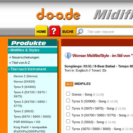
• Midifiles & Styles
Woman Midifile/Style - im Stil vo
» Neuerscheinungen
» Titel von A-Z
Songlänge: 03:51 / 8-Beat Ballad - Tempo 8
• Titel nach Instrument
Text in: Englisch // Tonart: Eb
Genos 2 (Genos)
Genos (SX920)
MIDIFILES
Tyros 5 (SX900)
Tyros 4 (SX720 / S970 /
Genos - Song
(€ 12,00)
S975)
Tyros 5 (SX900) - Song
Tyros 3 (SX700 / S950 /
(€ 12,00)
S770)
Tyros 4 (S970 / S975) - Song
(€ 12,00)
Tyros 2 (S910)
Tyros 3 (SX700 / S950 / S770) - Song
(€ 1
Tyros (S670 / S900 / 3000)
PSR 9000/pro / XG
Tyros 2 (S910) - Song
(€ 12,00)
Korg Pa4X + kompatible
Tyros (S670 / S900 / 3000) - Song
(€ 12,00)
(Pa5X/Pa1000/Pa700)