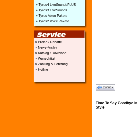
» Tyros4 LiveSoundsPLUS
» Tyros3 LiveSounds
» Tyros Voice Pakete
» Tyros2 Voice Pakete
» Preise / Rabatte
» News-Archiv
» Katalog / Download
» Wunschtitel
» Zahlung & Lieferung
» Hotline
zurück
Time To Say Goodbye
im
Style