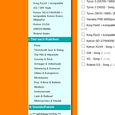
Tyros 3 (SX700 / S950
Korg Pa1/X + kompatible
Tyros 2 (S910) - Song
XG / SFF Style
Ketron SD-1/7/9/40/90 +
Tyros (S670 / S900 / 
kompatible Ketron Event -
Yamaha PSR-9000/pro
MidjayPro
Ketron X1/X4
Korg Pa4X + kompatib
GM/GS-Midifile
12,00)
Roland Styles
Korg Pa1X + kompatib
• Titel nach Rubriken
Ketron SD-1/7/9/40/90
Party
Ketron X1/X4 - Song
(€
Tischmusik Jazz & Swing
GM - Song
(€ 12,00)
Top Hits & Hitparade
XG - Song
(€ 12,00)
Country & Rock
Schlager & Volksmusik
Roland GS - Song
(€ 1
Stimmung & Karneval
Oldies & Evergreens
Movietracks
Pop, 8-Beat & Ballads
Medleys
Instrumentals
Latin & Ballsaal
Weihnachten & Klassik
Sounds/Pakete
» *** WEIHNACHTEN ***