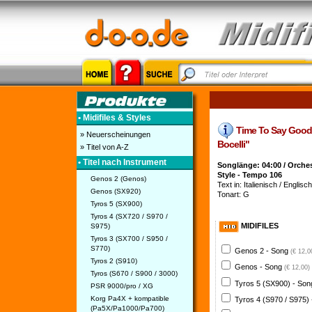
• Midifiles & Styles
Time To Say Goodby
» Neuerscheinungen
Bocelli"
» Titel von A-Z
• Titel nach Instrument
Songlänge: 04:00 / Orche
Style - Tempo 106
Genos 2 (Genos)
Text in: Italienisch / Englisch
Genos (SX920)
Tonart: G
Tyros 5 (SX900)
Tyros 4 (SX720 / S970 /
MIDIFILES
S975)
Tyros 3 (SX700 / S950 /
S770)
Genos 2 - Song
(€ 12,0
Tyros 2 (S910)
Genos - Song
(€ 12,00)
Tyros (S670 / S900 / 3000)
Tyros 5 (SX900) - So
PSR 9000/pro / XG
Korg Pa4X + kompatible
Tyros 4 (S970 / S975)
(Pa5X/Pa1000/Pa700)