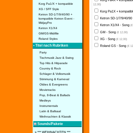
Korg Pa4X + kompatib
Korg Pa1/X + kompatible
12,00)
XG / SFF Style
Korg Pa1X + kompatib
Ketron SD-1/7/9/40/90 +
Ketron SD-1/7/9/40/90
kompatible Ketron Event -
MidjayPro
Ketron X1/X4 - Song
(€
Ketron X1/X4
GM - Song
(€ 12,00)
GM/GS-Midifile
XG - Song
Roland Styles
(€ 12,00)
• Titel nach Rubriken
Roland GS - Song
(€ 1
Party
Tischmusik Jazz & Swing
Top Hits & Hitparade
Country & Rock
Schlager & Volksmusik
Stimmung & Karneval
Oldies & Evergreens
Movietracks
Pop, 8-Beat & Ballads
Medleys
Instrumentals
Latin & Ballsaal
Weihnachten & Klassik
Sounds/Pakete
» *** WEIHNACHTEN ***