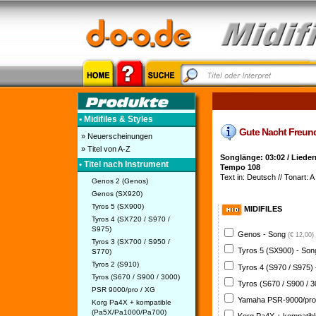
• Midifiles & Styles
Gute Nacht Freunde
» Neuerscheinungen
» Titel von A-Z
Songlänge: 03:02 / Liede
• Titel nach Instrument
Tempo 108
Text in: Deutsch // Tonart: A
Genos 2 (Genos)
Genos (SX920)
Tyros 5 (SX900)
MIDIFILES
Tyros 4 (SX720 / S970 /
S975)
Genos - Song
(€ 12,00)
Tyros 3 (SX700 / S950 /
Tyros 5 (SX900) - So
S770)
Tyros 2 (S910)
Tyros 4 (S970 / S975)
Tyros (S670 / S900 / 3000)
Tyros (S670 / S900 / 
PSR 9000/pro / XG
Yamaha PSR-9000/pro
Korg Pa4X + kompatible
(Pa5X/Pa1000/Pa700)