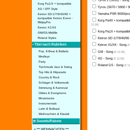
Tyros 2 (S910) - Song
Korg Pa1/X + kompatible
Tyros (S670 / S900 / 
XG / SFF Style
Yamaha PSR-9000/pro
Ketron SD-1/7/9/40/90 +
kompatible Ketron Event -
Korg Pa4X + kompatib
MidjayPro
12,00)
Ketron X1/X4
Korg Pa1X + kompatib
GM/GS-Midifile
Ketron SD-1/7/9/40/90
Roland Styles
• Titel nach Rubriken
Ketron X1/X4 - Song
(€
Pop, 8-Beat & Ballads
GM - Song
(€ 12,00)
Medleys
XG - Song
(€ 12,00)
Party
Roland GS - Song
(€ 1
Tischmusik Jazz & Swing
Top Hits & Hitparade
Country & Rock
Schlager & Volksmusik
Stimmung & Karneval
Oldies & Evergreens
Movietracks
Instrumentals
Latin & Ballsaal
Weihnachten & Klassik
Sounds/Pakete
» *** WEIHNACHTEN ***