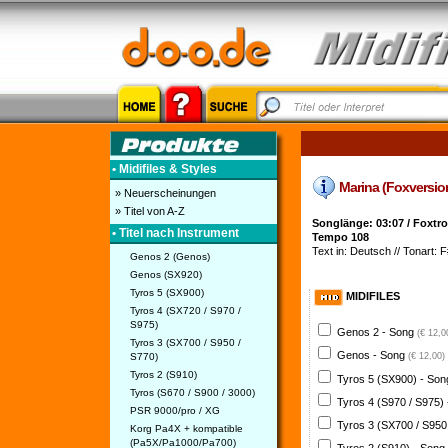
• Midifiles & Styles
Marina (Foxversion)
» Neuerscheinungen
» Titel von A-Z
Songlänge: 03:07 / Foxtrot
• Titel nach Instrument
Tempo 108
Text in: Deutsch // Tonart: 
Genos 2 (Genos)
Genos (SX920)
Tyros 5 (SX900)
MIDIFILES
Tyros 4 (SX720 / S970 /
S975)
Genos 2 - Song
(€ 12,0
Tyros 3 (SX700 / S950 /
Genos - Song
S770)
(€ 12,00)
Tyros 2 (S910)
Tyros 5 (SX900) - So
Tyros (S670 / S900 / 3000)
Tyros 4 (S970 / S975)
PSR 9000/pro / XG
Tyros 3 (SX700 / S950
Korg Pa4X + kompatible
(Pa5X/Pa1000/Pa700)