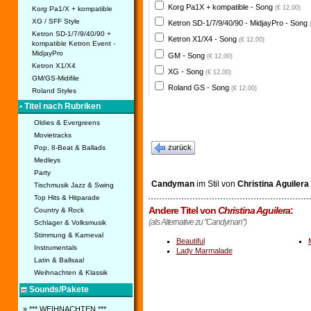
Korg Pa1X + kompatible - Song
(€ 12,00)
Korg Pa1/X + kompatible
XG / SFF Style
Ketron SD-1/7/9/40/90 - MidjayPro - Song
Ketron SD-1/7/9/40/90 +
Ketron X1/X4 - Song
(€ 12,00)
kompatible Ketron Event -
MidjayPro
GM - Song
(€ 12,00)
Ketron X1/X4
XG - Song
(€ 12,00)
GM/GS-Midifile
Roland GS - Song
(€ 12,00)
Roland Styles
• Titel nach Rubriken
Oldies & Evergreens
Movietracks
zurück
Pop, 8-Beat & Ballads
Medleys
Party
Candyman
im Stil von
Christina Aguilera
Tischmusik Jazz & Swing
Top Hits & Hitparade
Andere Titel von
Christina Aguilera
:
Country & Rock
(als Alternative zu "Candyman")
Schlager & Volksmusik
Stimmung & Karneval
Beautiful
Instrumentals
Lady Marmalade
Latin & Ballsaal
Weihnachten & Klassik
Sounds/Pakete
» *** WEIHNACHTEN ***