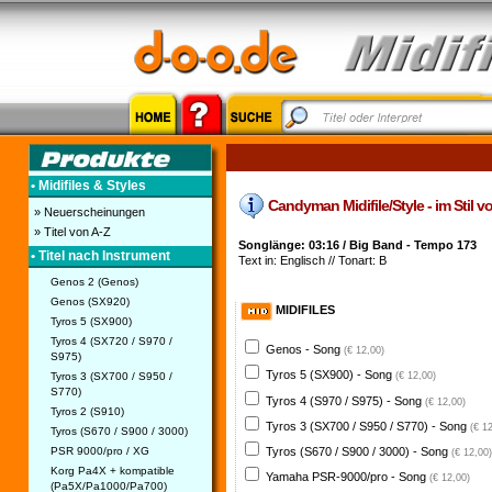
• Midifiles & Styles
Candyman Midifile/Style - im Stil v
» Neuerscheinungen
» Titel von A-Z
Songlänge: 03:16 / Big Band - Tempo 173
• Titel nach Instrument
Text in: Englisch // Tonart: B
Genos 2 (Genos)
Genos (SX920)
MIDIFILES
Tyros 5 (SX900)
Tyros 4 (SX720 / S970 /
Genos - Song
(€ 12,00)
S975)
Tyros 5 (SX900) - Song
Tyros 3 (SX700 / S950 /
(€ 12,00)
S770)
Tyros 4 (S970 / S975) - Song
(€ 12,00)
Tyros 2 (S910)
Tyros 3 (SX700 / S950 / S770) - Song
(€ 1
Tyros (S670 / S900 / 3000)
PSR 9000/pro / XG
Tyros (S670 / S900 / 3000) - Song
(€ 12,00)
Korg Pa4X + kompatible
Yamaha PSR-9000/pro - Song
(€ 12,00)
(Pa5X/Pa1000/Pa700)