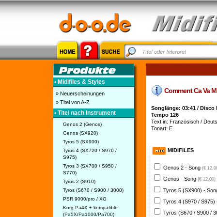
• Midifiles & Styles
Comment Ca Va Midi
» Neuerscheinungen
» Titel von A-Z
Songlänge: 03:41 / Disco 
• Titel nach Instrument
Tempo 126
Text in: Französisch / Deuts
Genos 2 (Genos)
Tonart: E
Genos (SX920)
Tyros 5 (SX900)
MIDIFILES
Tyros 4 (SX720 / S970 /
S975)
Tyros 3 (SX700 / S950 /
Genos 2 - Song
(€ 12,0
S770)
Genos - Song
(€ 12,00)
Tyros 2 (S910)
Tyros 5 (SX900) - So
Tyros (S670 / S900 / 3000)
PSR 9000/pro / XG
Tyros 4 (S970 / S975)
Korg Pa4X + kompatible
Tyros (S670 / S900 / 
(Pa5X/Pa1000/Pa700)