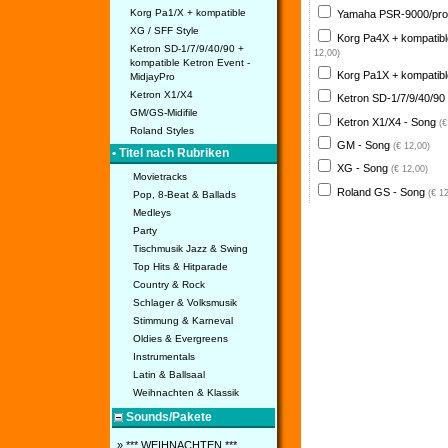
Korg Pa1/X + kompatible
Yamaha PSR-9000/pro
XG / SFF Style
Korg Pa4X + kompatib
Ketron SD-1/7/9/40/90 +
12,00)
kompatible Ketron Event -
Korg Pa1X + kompatib
MidjayPro
Ketron X1/X4
Ketron SD-1/7/9/40/90
GM/GS-Midifile
Ketron X1/X4 - Song
(€
Roland Styles
GM - Song
(€ 12,00)
• Titel nach Rubriken
XG - Song
(€ 12,00)
Movietracks
Roland GS - Song
(€ 1
Pop, 8-Beat & Ballads
Medleys
Party
Tischmusik Jazz & Swing
Top Hits & Hitparade
Country & Rock
Schlager & Volksmusik
Stimmung & Karneval
Oldies & Evergreens
Instrumentals
Latin & Ballsaal
Weihnachten & Klassik
Sounds/Pakete
» *** WEIHNACHTEN ***