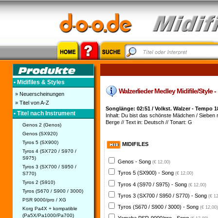
• Midifiles & Styles
Walzerlieder Medley Midifile/Style -
» Neuerscheinungen
» Titel von A-Z
Songlänge: 02:51 / Volkst. Walzer - Tempo 1
• Titel nach Instrument
Inhalt: Du bist das schönste Mädchen / Sieben ro
Berge // Text in: Deutsch // Tonart: G
Genos 2 (Genos)
Genos (SX920)
Tyros 5 (SX900)
MIDIFILES
Tyros 4 (SX720 / S970 /
S975)
Genos - Song
(€ 12,00)
Tyros 3 (SX700 / S950 /
Tyros 5 (SX900) - Song
S770)
(€ 12,00)
Tyros 2 (S910)
Tyros 4 (S970 / S975) - Song
(€ 12,00)
Tyros (S670 / S900 / 3000)
Tyros 3 (SX700 / S950 / S770) - Song
(€ 1
PSR 9000/pro / XG
Tyros (S670 / S900 / 3000) - Song
(€ 12,00)
Korg Pa4X + kompatible
(Pa5X/Pa1000/Pa700)