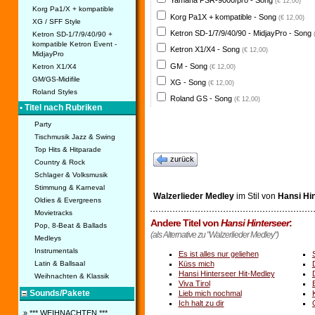
Yamaha PSR-9000/pro - Song
(€ 12,00)
Korg Pa1/X + kompatible
Korg Pa1X + kompatible - Song
(€ 12,00)
XG / SFF Style
Ketron SD-1/7/9/40/90 - MidjayPro - Song
Ketron SD-1/7/9/40/90 +
kompatible Ketron Event -
Ketron X1/X4 - Song
(€ 12,00)
MidjayPro
GM - Song
Ketron X1/X4
(€ 12,00)
GM/GS-Midifile
XG - Song
(€ 12,00)
Roland Styles
Roland GS - Song
(€ 12,00)
• Titel nach Rubriken
Party
Tischmusik Jazz & Swing
Top Hits & Hitparade
zurück
Country & Rock
Schlager & Volksmusik
Stimmung & Karneval
Walzerlieder Medley
im Stil von
Hansi Hi
Oldies & Evergreens
Movietracks
Andere Titel von
Hansi Hinterseer
:
Pop, 8-Beat & Ballads
(als Alternative zu "Walzerlieder Medley")
Medleys
Instrumentals
Es ist alles nur geliehen
Küss mich
Latin & Ballsaal
Hansi Hinterseer Hit-Medley
Weihnachten & Klassik
Viva Tirol
Sounds/Pakete
Lieb mich nochmal
Ich halt zu dir
» *** WEIHNACHTEN ***