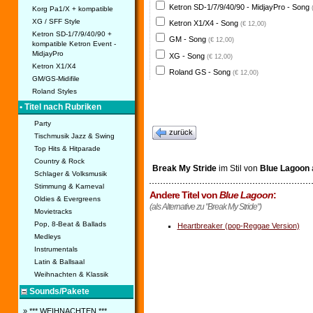
Ketron SD-1/7/9/40/90 - MidjayPro - Song
Korg Pa1/X + kompatible
XG / SFF Style
Ketron X1/X4 - Song
(€ 12,00)
Ketron SD-1/7/9/40/90 +
GM - Song
(€ 12,00)
kompatible Ketron Event -
MidjayPro
XG - Song
(€ 12,00)
Ketron X1/X4
Roland GS - Song
(€ 12,00)
GM/GS-Midifile
Roland Styles
• Titel nach Rubriken
Party
zurück
Tischmusik Jazz & Swing
Top Hits & Hitparade
Country & Rock
Break My Stride
im Stil von
Blue Lagoon
Schlager & Volksmusik
Stimmung & Karneval
Andere Titel von
Blue Lagoon
:
Oldies & Evergreens
(als Alternative zu "Break My Stride")
Movietracks
Pop, 8-Beat & Ballads
Heartbreaker (pop-Reggae Version)
Medleys
Instrumentals
Latin & Ballsaal
Weihnachten & Klassik
Sounds/Pakete
» *** WEIHNACHTEN ***