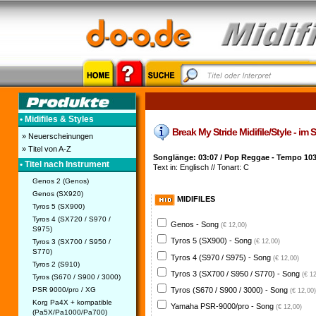
• Midifiles & Styles
Break My Stride Midifile/Style - im
» Neuerscheinungen
» Titel von A-Z
Songlänge: 03:07 / Pop Reggae - Tempo 10
• Titel nach Instrument
Text in: Englisch // Tonart: C
Genos 2 (Genos)
Genos (SX920)
MIDIFILES
Tyros 5 (SX900)
Tyros 4 (SX720 / S970 /
Genos - Song
(€ 12,00)
S975)
Tyros 5 (SX900) - Song
Tyros 3 (SX700 / S950 /
(€ 12,00)
S770)
Tyros 4 (S970 / S975) - Song
(€ 12,00)
Tyros 2 (S910)
Tyros 3 (SX700 / S950 / S770) - Song
(€ 1
Tyros (S670 / S900 / 3000)
PSR 9000/pro / XG
Tyros (S670 / S900 / 3000) - Song
(€ 12,00)
Korg Pa4X + kompatible
Yamaha PSR-9000/pro - Song
(€ 12,00)
(Pa5X/Pa1000/Pa700)