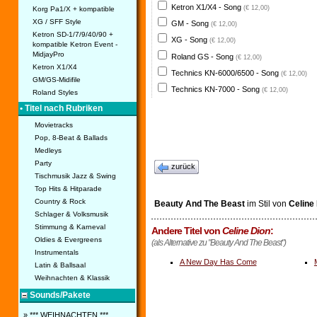
Ketron X1/X4 - Song
(€ 12,00)
Korg Pa1/X + kompatible
XG / SFF Style
GM - Song
(€ 12,00)
Ketron SD-1/7/9/40/90 +
XG - Song
(€ 12,00)
kompatible Ketron Event -
MidjayPro
Roland GS - Song
(€ 12,00)
Ketron X1/X4
Technics KN-6000/6500 - Song
(€ 12,00)
GM/GS-Midifile
Technics KN-7000 - Song
(€ 12,00)
Roland Styles
• Titel nach Rubriken
Movietracks
Pop, 8-Beat & Ballads
Medleys
Party
zurück
Tischmusik Jazz & Swing
Top Hits & Hitparade
Country & Rock
Beauty And The Beast
im Stil von
Celine
Schlager & Volksmusik
Stimmung & Karneval
Andere Titel von
Celine Dion
:
Oldies & Evergreens
(als Alternative zu "Beauty And The Beast")
Instrumentals
A New Day Has Come
Latin & Ballsaal
Weihnachten & Klassik
Sounds/Pakete
» *** WEIHNACHTEN ***