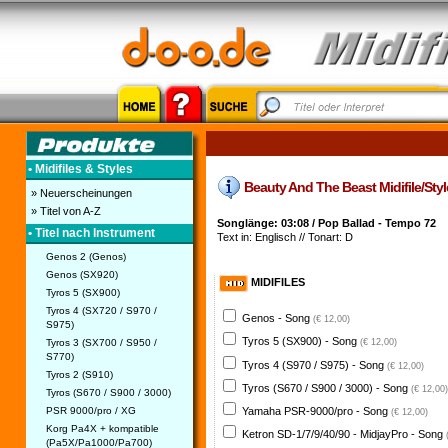
• Midifiles & Styles
Beauty And The Beast Midifile/Style
» Neuerscheinungen
» Titel von A-Z
Songlänge: 03:08 / Pop Ballad - Tempo 72
• Titel nach Instrument
Text in: Englisch // Tonart: D
Genos 2 (Genos)
Genos (SX920)
MIDIFILES
Tyros 5 (SX900)
Tyros 4 (SX720 / S970 /
Genos - Song
(€ 12,00)
S975)
Tyros 5 (SX900) - Song
Tyros 3 (SX700 / S950 /
(€ 12,00)
S770)
Tyros 4 (S970 / S975) - Song
(€ 12,00)
Tyros 2 (S910)
Tyros (S670 / S900 / 3000) - Song
(€ 12,00)
Tyros (S670 / S900 / 3000)
PSR 9000/pro / XG
Yamaha PSR-9000/pro - Song
(€ 12,00)
Korg Pa4X + kompatible
Ketron SD-1/7/9/40/90 - MidjayPro - Song
(Pa5X/Pa1000/Pa700)