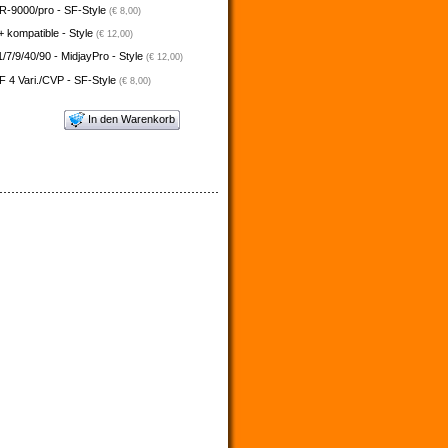
-9000/pro - SF-Style
(€ 8,00)
 kompatible - Style
(€ 12,00)
/7/9/40/90 - MidjayPro - Style
(€ 12,00)
 4 Vari./CVP - SF-Style
(€ 8,00)
In den Warenkorb