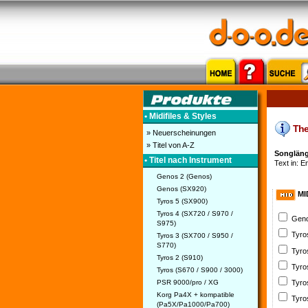
• Midifiles & Styles
The 
» Neuerscheinungen
» Titel von A-Z
Songlänge
• Titel nach Instrument
Text in: En
Genos 2 (Genos)
Genos (SX920)
MI
Tyros 5 (SX900)
Tyros 4 (SX720 / S970 /
Geno
S975)
Tyro
Tyros 3 (SX700 / S950 /
S770)
Tyro
Tyros 2 (S910)
Tyro
Tyros (S670 / S900 / 3000)
PSR 9000/pro / XG
Tyro
Korg Pa4X + kompatible
Tyro
(Pa5X/Pa1000/Pa700)