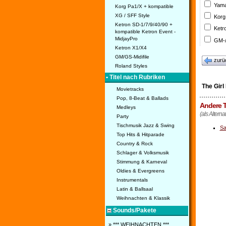
Yama
Korg Pa1/X + kompatible
XG / SFF Style
Korg
Ketron SD-1/7/9/40/90 +
Ketr
kompatible Ketron Event -
MidjayPro
GM-/
Ketron X1/X4
GM/GS-Midifile
zurü
Roland Styles
• Titel nach Rubriken
The Girl
Movietracks
Pop, 8-Beat & Ballads
Andere T
Medleys
(als Alterna
Party
Tischmusik Jazz & Swing
Sa
Top Hits & Hitparade
Country & Rock
Schlager & Volksmusik
Stimmung & Karneval
Oldies & Evergreens
Instrumentals
Latin & Ballsaal
Weihnachten & Klassik
Sounds/Pakete
» *** WEIHNACHTEN ***