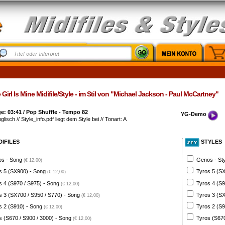
Girl Is Mine Midifile/Style - im Stil von "Michael Jackson - Paul McCartney"
: 03:41 / Pop Shuffle - Tempo 82
YG-Demo
glisch // Style_info.pdf liegt dem Style bei // Tonart: A
DIFILES
STYLES
s - Song
Genos - St
(€ 12,00)
s 5 (SX900) - Song
Tyros 5 (SX
(€ 12,00)
s 4 (S970 / S975) - Song
Tyros 4 (S9
(€ 12,00)
s 3 (SX700 / S950 / S770) - Song
Tyros 3 (SX
(€ 12,00)
s 2 (S910) - Song
Tyros 2 (S9
(€ 12,00)
s (S670 / S900 / 3000) - Song
Tyros (S670
(€ 12,00)