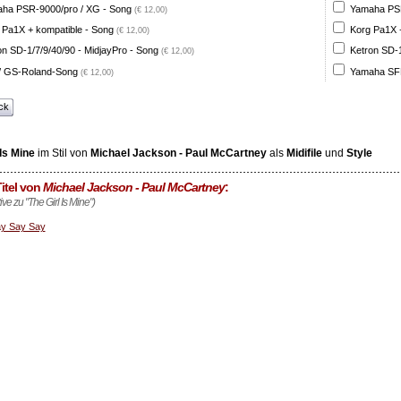
ha PSR-9000/pro / XG - Song
Yamaha PSR
(€ 12,00)
 Pa1X + kompatible - Song
Korg Pa1X +
(€ 12,00)
on SD-1/7/9/40/90 - MidjayPro - Song
Ketron SD-1
(€ 12,00)
 GS-Roland-Song
Yamaha SFF
(€ 12,00)
ck
 Is Mine
im Stil von
Michael Jackson - Paul McCartney
als
Midifile
und
Style
itel von
Michael Jackson - Paul McCartney
:
tive zu "The Girl Is Mine")
y Say Say