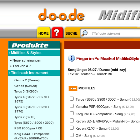
• Midifiles & Styles
Finger im Po Mexiko! Midifile/Style 
» Neuerscheinungen
» Titel von A-Z
Songlänge: 03:27 / Dance (mid+sty)
• Titel nach Instrument
Text in: Deutsch // Tonart: Bb
Genos 2 (Genos)
Genos (SX920)
MIDIFILES
Tyros 5 (SX900)
Tyros 4 (SX720 / S970 /
Tyros (S670 / S900 / 3000) - Song
(€ 12,00)
S975)
Yamaha PSR-9000/pro - Song
Tyros 3 (SX700 / S950 /
(€ 12,00)
S770)
Korg Pa1X + kompatible - Song
(€ 12,00)
Tyros 2 (S910)
Ketron SD-1/7/9/40/90 - MidjayPro - Song
Tyros (S670 / S900 / 3000)
PSR 9000/pro / XG
Ketron X1/X4 - Song
(€ 12,00)
Korg Pa4X + kompatible
GM - Song
(€ 12,00)
(Pa5X/Pa1000/Pa700)