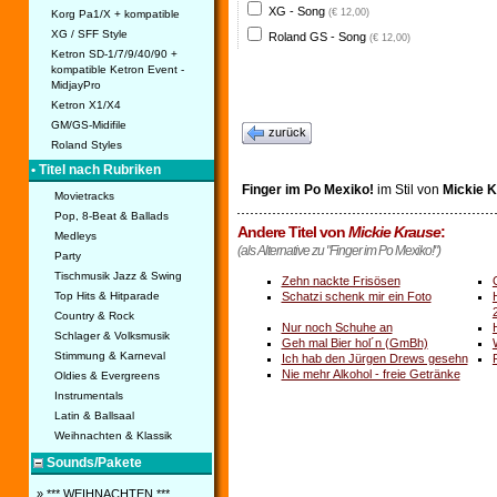
XG - Song
(€ 12,00)
Korg Pa1/X + kompatible
XG / SFF Style
Roland GS - Song
(€ 12,00)
Ketron SD-1/7/9/40/90 +
kompatible Ketron Event -
MidjayPro
Ketron X1/X4
GM/GS-Midifile
zurück
Roland Styles
• Titel nach Rubriken
Finger im Po Mexiko!
im Stil von
Mickie 
Movietracks
Pop, 8-Beat & Ballads
Andere Titel von
Mickie Krause
:
Medleys
(als Alternative zu "Finger im Po Mexiko!")
Party
Tischmusik Jazz & Swing
Zehn nackte Frisösen
Top Hits & Hitparade
Schatzi schenk mir ein Foto
Country & Rock
Nur noch Schuhe an
Schlager & Volksmusik
Geh mal Bier hol´n (GmBh)
Stimmung & Karneval
Ich hab den Jürgen Drews gesehn
Nie mehr Alkohol - freie Getränke
Oldies & Evergreens
Instrumentals
Latin & Ballsaal
Weihnachten & Klassik
Sounds/Pakete
» *** WEIHNACHTEN ***