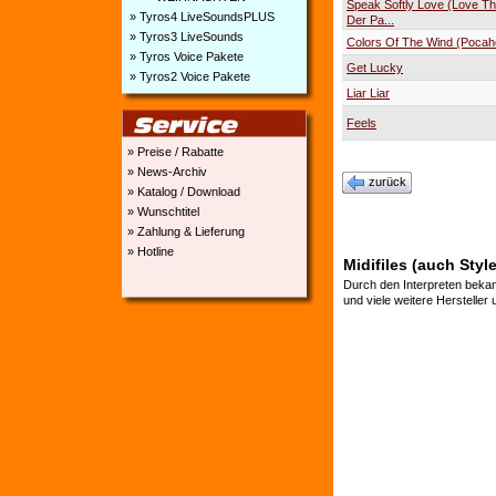
Speak Softly Love (Love T
» Tyros4 LiveSoundsPLUS
Der Pa...
» Tyros3 LiveSounds
Colors Of The Wind (Pocah
» Tyros Voice Pakete
Get Lucky
» Tyros2 Voice Pakete
Liar Liar
Feels
» Preise / Rabatte
» News-Archiv
zurück
» Katalog / Download
» Wunschtitel
» Zahlung & Lieferung
» Hotline
Midifiles (auch Styl
Durch den Interpreten bekan
und viele weitere Hersteller