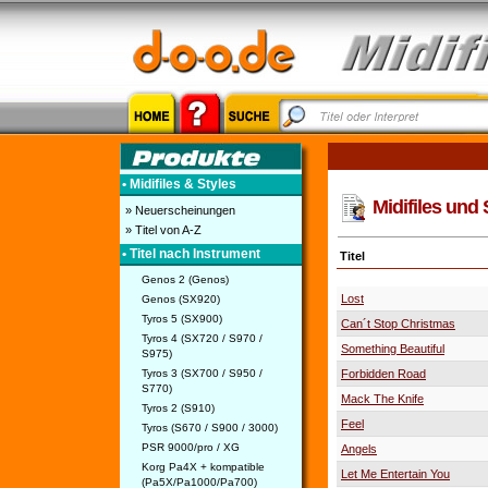
• Midifiles & Styles
Midifiles und 
» Neuerscheinungen
» Titel von A-Z
• Titel nach Instrument
Titel
Genos 2 (Genos)
Lost
Genos (SX920)
Tyros 5 (SX900)
Can´t Stop Christmas
Tyros 4 (SX720 / S970 /
Something Beautiful
S975)
Tyros 3 (SX700 / S950 /
Forbidden Road
S770)
Mack The Knife
Tyros 2 (S910)
Feel
Tyros (S670 / S900 / 3000)
PSR 9000/pro / XG
Angels
Korg Pa4X + kompatible
Let Me Entertain You
(Pa5X/Pa1000/Pa700)