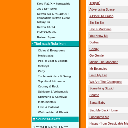
Trippin´
Korg Pa1/X + kompatible
XG / SFF Style
Advertising Space
Ketron SD-1/7/9/40/90 +
A Place To Crash
kompatible Ketron Event -
MidjayPro
Sin Sin Sin
Ketron X1/X4
She´s Madonna
GM/GS-Midifile
You Know Me
Roland Styles
Bodies
• Titel nach Rubriken
Candy
Oldies & Evergreens
Go Gentle
Movietracks
Pop, 8-Beat & Ballads
Minnie The Moocher
Medleys
Mr Bojangles
Party
Love My Life
Tischmusik Jazz & Swing
Top Hits & Hitparade
We Are The Champions
Country & Rock
Something Stupid
Schlager & Volksmusik
Shame
Stimmung & Karneval
Instrumentals
Santa Baby
Latin & Ballsaal
Sing Me Back Home
Weihnachten & Klassik
Lonesome Me
Sounds/Pakete
Happy (from Despicable Me
» *** WEIHNACHTEN ***