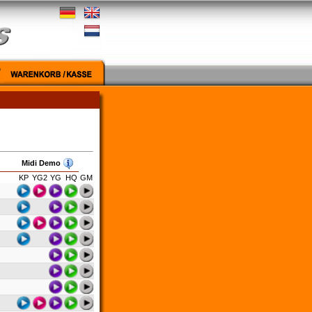
Midi Demo
KP
YG2
YG
HQ
GM