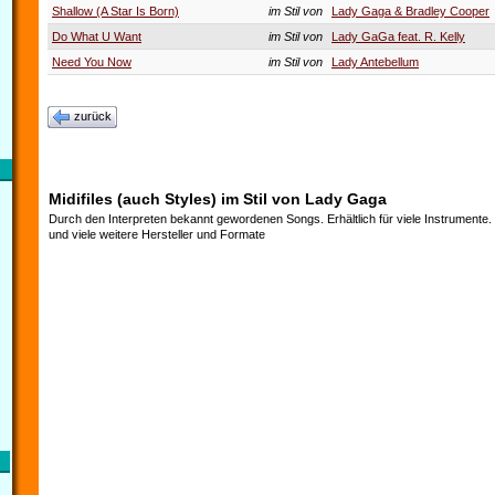
Shallow (A Star Is Born)
im Stil von
Lady Gaga & Bradley Cooper
Do What U Want
im Stil von
Lady GaGa feat. R. Kelly
Need You Now
im Stil von
Lady Antebellum
zurück
Midifiles (auch Styles) im Stil von Lady Gaga
Durch den Interpreten bekannt gewordenen Songs. Erhältlich für viele Instrumente
und viele weitere Hersteller und Formate