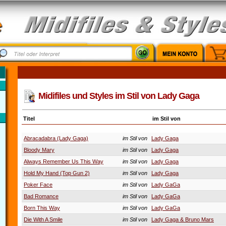
Midifiles und Styles im Stil von Lady Gaga
Titel
im Stil von
Abracadabra (Lady Gaga)
im Stil von
Lady Gaga
Bloody Mary
im Stil von
Lady Gaga
Always Remember Us This Way
im Stil von
Lady Gaga
Hold My Hand (Top Gun 2)
im Stil von
Lady Gaga
Poker Face
im Stil von
Lady GaGa
Bad Romance
im Stil von
Lady GaGa
Born This Way
im Stil von
Lady GaGa
Die With A Smile
im Stil von
Lady Gaga & Bruno Mars