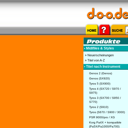
• Midifiles & Styles
» Neuerscheinungen
» Titel von A-Z
• Titel nach Instrument
Genos 2 (Genos)
Genos (SX920)
Tyros 5 (SX900)
Tyros 4 (SX720 / S970 /
S975)
Tyros 3 (SX700 / S950 /
S770)
Tyros 2 (S910)
Tyros (S670 / S900 / 3000)
PSR 9000/pro / XG
Korg Pa4X + kompatible
(Pa5X/Pa1000/Pa700)