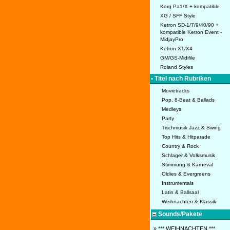
Korg Pa1/X + kompatible
XG / SFF Style
Ketron SD-1/7/9/40/90 +
kompatible Ketron Event -
MidjayPro
Ketron X1/X4
GM/GS-Midifile
Roland Styles
• Titel nach Rubriken
Movietracks
Pop, 8-Beat & Ballads
Medleys
Party
Tischmusik Jazz & Swing
Top Hits & Hitparade
Country & Rock
Schlager & Volksmusik
Stimmung & Karneval
Oldies & Evergreens
Instrumentals
Latin & Ballsaal
Weihnachten & Klassik
Sounds/Pakete
» *** WEIHNACHTEN ***