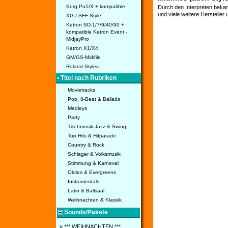
Korg Pa1/X + kompatible
Durch den Interpreten bekan
und viele weitere Hersteller
XG / SFF Style
Ketron SD-1/7/9/40/90 +
kompatible Ketron Event -
MidjayPro
Ketron X1/X4
GM/GS-Midifile
Roland Styles
• Titel nach Rubriken
Movietracks
Pop, 8-Beat & Ballads
Medleys
Party
Tischmusik Jazz & Swing
Top Hits & Hitparade
Country & Rock
Schlager & Volksmusik
Stimmung & Karneval
Oldies & Evergreens
Instrumentals
Latin & Ballsaal
Weihnachten & Klassik
Sounds/Pakete
» *** WEIHNACHTEN ***