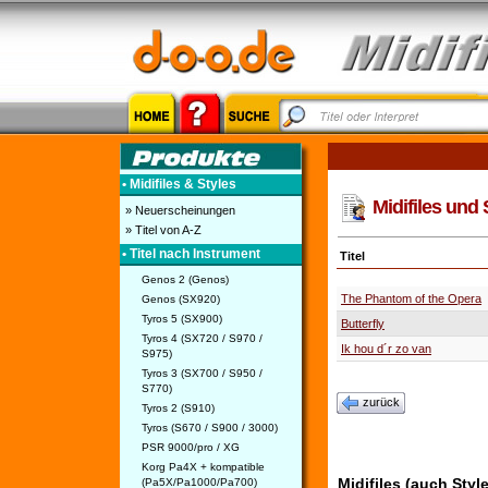
• Midifiles & Styles
Midifiles und
» Neuerscheinungen
» Titel von A-Z
• Titel nach Instrument
Titel
Genos 2 (Genos)
The Phantom of the Opera
Genos (SX920)
Tyros 5 (SX900)
Butterfly
Tyros 4 (SX720 / S970 /
Ik hou d´r zo van
S975)
Tyros 3 (SX700 / S950 /
S770)
zurück
Tyros 2 (S910)
Tyros (S670 / S900 / 3000)
PSR 9000/pro / XG
Korg Pa4X + kompatible
Midifiles (auch Sty
(Pa5X/Pa1000/Pa700)