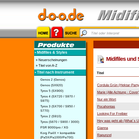
• Midifiles & Styles
Midifiles und 
» Neuerscheinungen
» Titel von A-Z
• Titel nach Instrument
Titel
Genos 2 (Genos)
Cordula Grün (Hektar-Part
Genos (SX920)
Tyros 5 (SX900)
Marie (Alle Achtung - Cover
Tyros 4 (SX720 / S970 /
Nur ein Wort
S975)
Tyros 3 (SX700 / S950 /
Pocahontas
S770)
Looking For Freibier
Tyros 2 (S910)
Hey was geht ab (What´s U
Tyros (S670 / S900 / 3000)
PSR 9000/pro / XG
Gianna
Korg Pa4X + kompatible
Rapunzel
(Pa5X/Pa1000/Pa700)