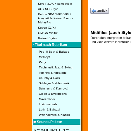
Korg Pa1/X + kompatible
XG / SFF Style
zurück
Ketron SD-1/7/9/40/90 +
kompatible Ketron Event -
MidjayPro
Ketron X1/X4
Midifiles (auch Styl
GM/GS-Midifile
Durch den Interpreten bekan
Roland Styles
und viele weitere Hersteller
• Titel nach Rubriken
Pop, 8-Beat & Ballads
Medleys
Party
Tischmusik Jazz & Swing
Top Hits & Hitparade
Country & Rock
Schlager & Volksmusik
Stimmung & Karneval
Oldies & Evergreens
Movietracks
Instrumentals
Latin & Ballsaal
Weihnachten & Klassik
Sounds/Pakete
» *** WEIHNACHTEN ***