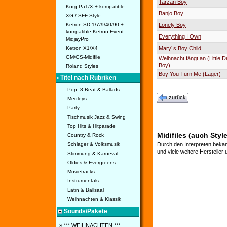
Tarzan Boy
Korg Pa1/X + kompatible
Banjo Boy
XG / SFF Style
Ketron SD-1/7/9/40/90 +
Lonely Boy
kompatible Ketron Event -
Everything I Own
MidjayPro
Ketron X1/X4
Mary´s Boy Child
GM/GS-Midifile
Weihnacht fängt an (Little
Boy)
Roland Styles
Boy You Turn Me (Lager)
• Titel nach Rubriken
Pop, 8-Beat & Ballads
zurück
Medleys
Party
Tischmusik Jazz & Swing
Top Hits & Hitparade
Midifiles (auch Styl
Country & Rock
Schlager & Volksmusik
Durch den Interpreten bekan
und viele weitere Hersteller
Stimmung & Karneval
Oldies & Evergreens
Movietracks
Instrumentals
Latin & Ballsaal
Weihnachten & Klassik
Sounds/Pakete
» *** WEIHNACHTEN ***