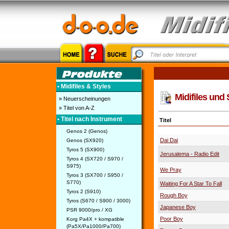
• Midifiles & Styles
Midifiles und 
» Neuerscheinungen
» Titel von A-Z
• Titel nach Instrument
Titel
Genos 2 (Genos)
Dai Dai
Genos (SX920)
Tyros 5 (SX900)
Jerusalema - Radio Edit
Tyros 4 (SX720 / S970 /
S975)
We Pray
Tyros 3 (SX700 / S950 /
S770)
Waiting For A Star To Fall
Tyros 2 (S910)
Rough Boy
Tyros (S670 / S900 / 3000)
Japanese Boy
PSR 9000/pro / XG
Poor Boy
Korg Pa4X + kompatible
(Pa5X/Pa1000/Pa700)