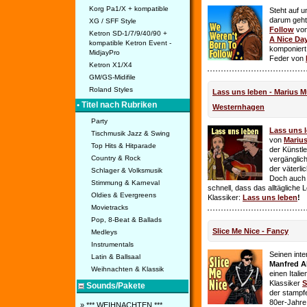
Korg Pa1/X + kompatible
Steht auf u
darum geht 
XG / SFF Style
Follow
vo
Ketron SD-1/7/9/40/90 +
A Nice Da
kompatible Ketron Event -
komponiert
MidjayPro
Feder von
Ketron X1/X4
GM/GS-Midifile
Roland Styles
Lass uns leben - Marius Mü
• Titel nach Rubriken
Westernhagen
Party
Lass uns 
Tischmusik Jazz & Swing
von
Mariu
Top Hits & Hitparade
der Künstle
Country & Rock
vergänglich
der väterl
Schlager & Volksmusik
Doch auch
Stimmung & Karneval
schnell, dass das alltägliche 
Oldies & Evergreens
Klassiker:
Lass uns leben
!
Movietracks
Pop, 8-Beat & Ballads
Slice Me Nice - Fancy
Medleys
Instrumentals
Seinen int
Latin & Ballsaal
Manfred A
Weihnachten & Klassik
einen Itali
Klassiker
S
Sounds/Pakete
der stampf
80er-Jahre 
» *** WEIHNACHTEN ***