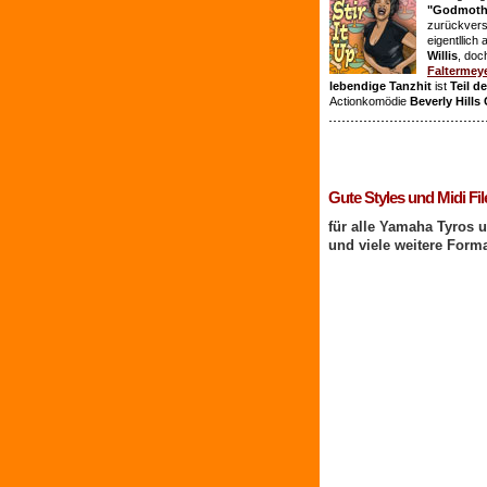
"Godmothe
zurückvers
eigentllich
Willis
, doc
Faltermey
lebendige Tanzhit
ist
Teil d
Actionkomödie
Beverly Hills
1 Benutzer online
Gute Styles und Midi Fil
für alle Yamaha Tyros 
und viele weitere Form