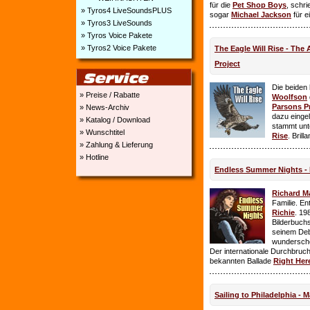
für die
Pet Shop Boys
, schr
» Tyros4 LiveSoundsPLUS
sogar
Michael Jackson
für e
» Tyros3 LiveSounds
» Tyros Voice Pakete
» Tyros2 Voice Pakete
The Eagle Will Rise - The
Project
Die beiden
» Preise / Rabatte
Woolfson
Parsons P
» News-Archiv
dazu einge
» Katalog / Download
stammt unt
» Wunschtitel
Rise
. Brill
» Zahlung & Lieferung
» Hotline
Endless Summer Nights - 
Richard M
Familie. E
Richie
. 19
Bilderbuchs
seinem Deb
wundersch
Der internationale Durchbruch 
bekannten Ballade
Right Her
Sailing to Philadelphia - 