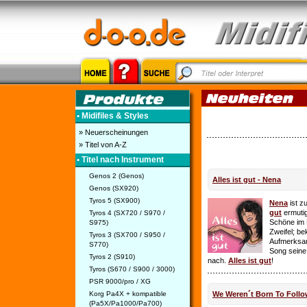
• Midifiles & Styles
» Neuerscheinungen
» Titel von A-Z
• Titel nach Instrument
Genos 2 (Genos)
Alles ist gut - Nena
Genos (SX920)
Tyros 5 (SX900)
Nena
ist z
gut
ermutig
Tyros 4 (SX720 / S970 /
Schöne im 
S975)
Zweifel; be
Tyros 3 (SX700 / S950 /
Aufmerksamk
S770)
Song seine
Tyros 2 (S910)
nach.
Alles ist gut
!
Tyros (S670 / S900 / 3000)
PSR 9000/pro / XG
Korg Pa4X + kompatible
We Weren´t Born To Follo
(Pa5X/Pa1000/Pa700)