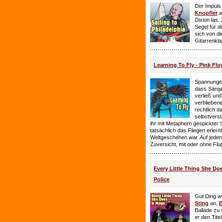
Der Impuls
Knopfler
a
Dixion las
Segel für 
sich von d
Gitarrenkl
Learning To Fly - Pink Flo
Spannungen
dass Sänge
verließ und 
verbliebene
rechtlich 
selbstverst
ihr mit Metaphern gespickter
tatsächlich das Fliegen erlern
Weltgeschehen war. Auf jeden
Zuversicht, mit oder ohne Flü
Every Little Thing She Doe
Police
Gut Ding wi
Sting
an,
E
Ballade zu 
er den Tite