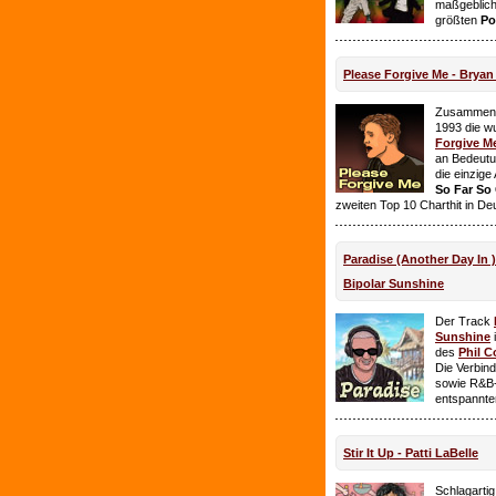
maßgeblich
größten
Po
Please Forgive Me - Brya
Zusammen 
1993 die w
Forgive M
an Bedeutun
die einzig
So Far So
zweiten Top 10 Charthit in De
Paradise (Another Day In 
Bipolar Sunshine
Der Track
Sunshine
i
des
Phil C
Die Verbin
sowie R&B-
entspannte
Stir It Up - Patti LaBelle
Schlagarti