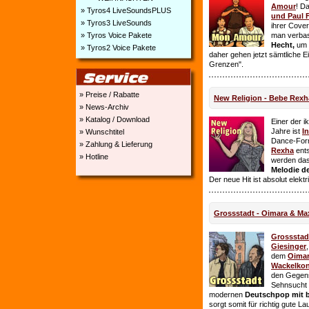
Amour
! D
» Tyros4 LiveSoundsPLUS
und Paul 
» Tyros3 LiveSounds
ihrer Cover
» Tyros Voice Pakete
man verbas
Hecht,
um E
» Tyros2 Voice Pakete
daher gehen jetzt sämtliche 
Grenzen".
» Preise / Rabatte
New Religion - Bebe Rexh
» News-Archiv
» Katalog / Download
Einer der i
Jahre ist
I
» Wunschtitel
Dance-For
» Zahlung & Lieferung
Rexha
ent
» Hotline
werden da
Melodie de
Der neue Hit ist absolut elekt
Grossstadt - Oimara & Ma
Grossstad
Giesinger
dem
Oima
Wackelkon
den Gegens
Sehnsucht n
modernen
Deutschpop mit b
sorgt somit für richtig gute La