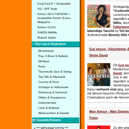
Korg Pa1/X + kompatible
Schlagarti
XG / SFF Style
"Godmothe
Ketron SD-1/7/9/40/90 +
zurückvers
kompatible Ketron Event -
eigentllich
MidjayPro
Willis
, doc
Faltermey
Ketron X1/X4
lebendige Tanzhit
ist
Teil d
GM/GS-Midifile
Actionkomödie
Beverly Hills
Roland Styles
• Titel nach Rubriken
Gut genug - Kitschkrieg,
Movietracks
Shirin David
Pop, 8-Beat & Ballads
Medleys
Ob
Gut g
Party
Musikerko
Tischmusik Jazz & Swing
David
, dem
Top Hits & Hitparade
Zeit, in de
eigentlich 
Country & Rock
Verhörhamm
Schlager & Volksmusik
Kanu)
weltweit viral
ging, sei
Stimmung & Karneval
mit diesem bizarren Ohrwurm 
Chartspitzen auch die Herze
Oldies & Evergreens
Instrumentals
Latin & Ballsaal
Mon Amour - Marc Eggers -
Weihnachten & Klassik
Frege
Sounds/Pakete
Zu den ange
» *** WEIHNACHTEN ***