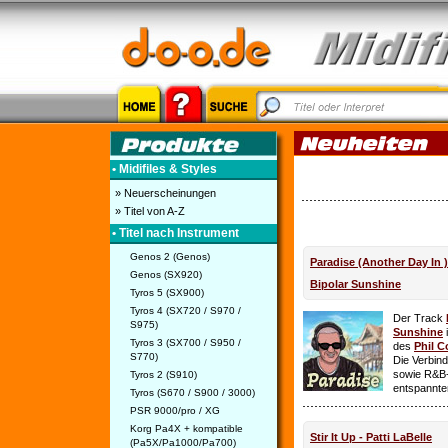
• Midifiles & Styles
» Neuerscheinungen
» Titel von A-Z
• Titel nach Instrument
Genos 2 (Genos)
Paradise (Another Day In 
Genos (SX920)
Bipolar Sunshine
Tyros 5 (SX900)
Tyros 4 (SX720 / S970 /
Der Track
S975)
Sunshine
i
Tyros 3 (SX700 / S950 /
des
Phil C
S770)
Die Verbin
sowie R&B-
Tyros 2 (S910)
entspannte
Tyros (S670 / S900 / 3000)
PSR 9000/pro / XG
Korg Pa4X + kompatible
Stir It Up - Patti LaBelle
(Pa5X/Pa1000/Pa700)