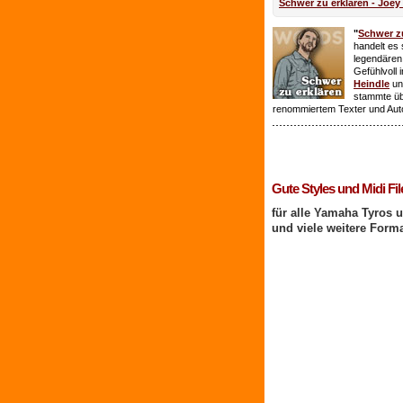
Schwer zu erklären - Joey
"
Schwer zu
handelt es 
legendären
Gefühlvoll 
Heindle
un
stammte ü
renommiertem Texter und Aut
1 Benutzer online
Gute Styles und Midi Fil
für alle Yamaha Tyros 
und viele weitere Form