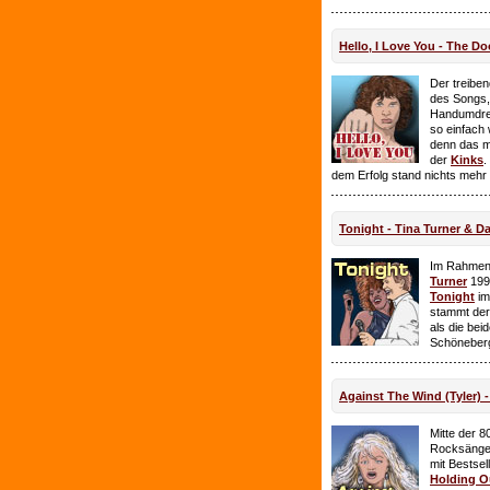
Hello, I Love You - The Do
Der treiben
des Songs,
Handumdre
so einfach 
denn das ma
der
Kinks
.
dem Erfolg stand nichts mehr
Tonight - Tina Turner & D
Im Rahmen
Turner
199
Tonight
im
stammt de
als die bei
Schöneberg
Against The Wind (Tyler) -
Mitte der 8
Rocksänge
mit Bestsel
Holding O