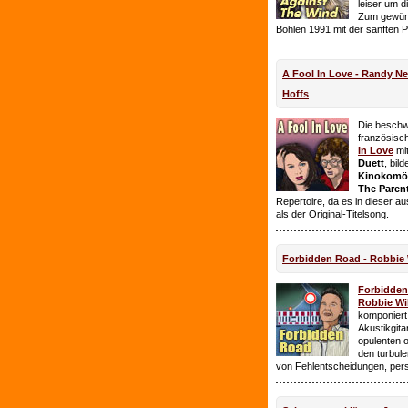
leiser um 
Zum gewüns
Bohlen 1991 mit der sanften 
A Fool In Love - Randy 
Hoffs
Die beschw
französisc
In Love
mi
Duett
, bil
Kinokomödi
The Paren
Repertoire, da es in dieser a
als der Original-Titelsong.
Forbidden Road - Robbie 
Forbidde
Robbie Wil
komponiert.
Akustikgita
opulenten 
den turbul
von Fehlentscheidungen, per