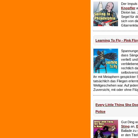
Der Impuls
Knopfler
a
Dixion las
Segel für 
sich von d
Gitarrenkl
Learning To Fly - Pink Flo
Spannungen
dass Sänge
verließ und 
verbliebene
rechtlich 
selbstverst
ihr mit Metaphern gespickter
tatsächlich das Fliegen erlern
Weltgeschehen war. Auf jeden
Zuversicht, mit oder ohne Flü
Every Little Thing She Doe
Police
Gut Ding wi
Sting
an,
E
Ballade zu 
er den Tite