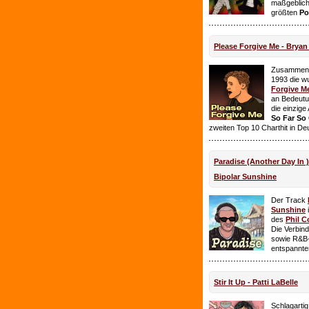
maßgeblich
größten
Po
Please Forgive Me - Brya
Zusammen 
1993 die w
Forgive M
an Bedeutun
die einzig
So Far So
zweiten Top 10 Charthit in De
Paradise (Another Day In 
Bipolar Sunshine
Der Track
Sunshine
i
des
Phil C
Die Verbin
sowie R&B-
entspannte
Stir It Up - Patti LaBelle
Schlagarti