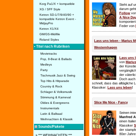
Korg Pa1/X + kompatible
Steht auf u
darum geht 
XG / SFF Style
Follow
vo
Ketron SD-1/7/9/40/90 +
A Nice Da
kompatible Ketron Event -
komponiert
MidjayPro
Feder von
Ketron X1/X4
GM/GS-Midifile
Roland Styles
Lass uns leben - Marius Mü
• Titel nach Rubriken
Westernhagen
Movietracks
Lass uns 
Pop, 8-Beat & Ballads
von
Mariu
Medleys
der Künstle
Party
vergänglich
der väterl
Tischmusik Jazz & Swing
Doch auch
Top Hits & Hitparade
schnell, dass das alltägliche 
Country & Rock
Klassiker:
Lass uns leben
!
Schlager & Volksmusik
Stimmung & Karneval
Slice Me Nice - Fancy
Oldies & Evergreens
Instrumentals
Seinen int
Latin & Ballsaal
Manfred A
Weihnachten & Klassik
einen Itali
Klassiker
S
Sounds/Pakete
der stampf
80er-Jahre 
» *** WEIHNACHTEN ***