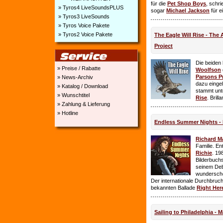
für die
Pet Shop Boys
, schr
» Tyros4 LiveSoundsPLUS
sogar
Michael Jackson
für e
» Tyros3 LiveSounds
» Tyros Voice Pakete
» Tyros2 Voice Pakete
The Eagle Will Rise - The
Project
Die beiden
» Preise / Rabatte
Woolfson
Parsons P
» News-Archiv
dazu einge
» Katalog / Download
stammt unt
» Wunschtitel
Rise
. Brill
» Zahlung & Lieferung
» Hotline
Endless Summer Nights - 
Richard M
Familie. E
Richie
. 19
Bilderbuchs
seinem Deb
wundersch
Der internationale Durchbruch 
bekannten Ballade
Right Her
Sailing to Philadelphia - 