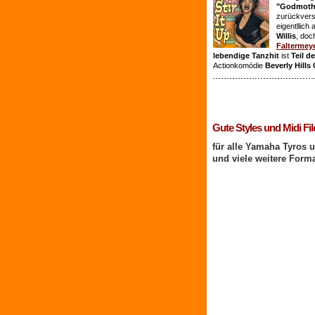
"Godmothe
zurückvers
eigentllich
Willis
, doc
Faltermey
lebendige Tanzhit
ist
Teil d
Actionkomödie
Beverly Hills
1 Benutzer online
Gute Styles und Midi Fil
für alle Yamaha Tyros 
und viele weitere Form