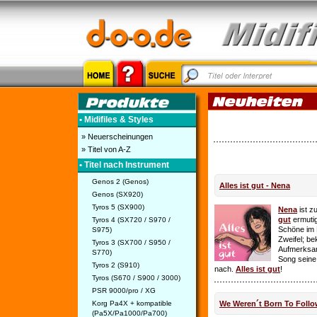
• Midifiles & Styles
» Neuerscheinungen
» Titel von A-Z
• Titel nach Instrument
Genos 2 (Genos)
Alles ist gut - Nena
Genos (SX920)
Tyros 5 (SX900)
Nena
ist z
gut
ermutig
Tyros 4 (SX720 / S970 /
Schöne im 
S975)
Zweifel; be
Tyros 3 (SX700 / S950 /
Aufmerksamk
S770)
Song seine
Tyros 2 (S910)
nach.
Alles ist gut
!
Tyros (S670 / S900 / 3000)
PSR 9000/pro / XG
Korg Pa4X + kompatible
We Weren´t Born To Follo
(Pa5X/Pa1000/Pa700)