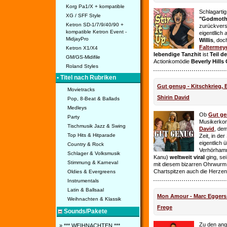
Korg Pa1/X + kompatible
Schlagarti
XG / SFF Style
"Godmothe
Ketron SD-1/7/9/40/90 +
zurückvers
kompatible Ketron Event -
eigentllich
MidjayPro
Willis
, doc
Faltermey
Ketron X1/X4
lebendige Tanzhit
ist
Teil d
GM/GS-Midifile
Actionkomödie
Beverly Hills
Roland Styles
• Titel nach Rubriken
Gut genug - Kitschkrieg,
Movietracks
Shirin David
Pop, 8-Beat & Ballads
Medleys
Ob
Gut g
Party
Musikerko
Tischmusik Jazz & Swing
David
, dem
Top Hits & Hitparade
Zeit, in de
eigentlich 
Country & Rock
Verhörhamm
Schlager & Volksmusik
Kanu)
weltweit viral
ging, sei
Stimmung & Karneval
mit diesem bizarren Ohrwurm 
Chartspitzen auch die Herze
Oldies & Evergreens
Instrumentals
Latin & Ballsaal
Mon Amour - Marc Eggers -
Weihnachten & Klassik
Frege
Sounds/Pakete
Zu den ange
» *** WEIHNACHTEN ***