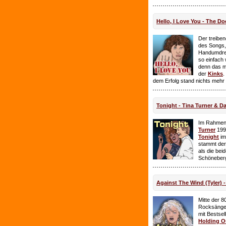
Hello, I Love You - The Do
Der treiben
des Songs,
Handumdre
so einfach 
denn das ma
der
Kinks
.
dem Erfolg stand nichts mehr
Tonight - Tina Turner & D
Im Rahmen
Turner
199
Tonight
im
stammt de
als die bei
Schöneberg
Against The Wind (Tyler) -
Mitte der 8
Rocksänge
mit Bestsel
Holding O