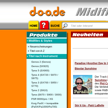
• Midifiles & Styles
» Neuerscheinungen
» Titel von A-Z
• Titel nach Instrument
Genos 2 (Genos)
Paradise (Another Day In 
Genos (SX920)
Bipolar Sunshine
Tyros 5 (SX900)
Tyros 4 (SX720 / S970 /
Der Track
S975)
Sunshine
i
Tyros 3 (SX700 / S950 /
des
Phil C
S770)
Die Verbin
sowie R&B-
Tyros 2 (S910)
entspannte
Tyros (S670 / S900 / 3000)
PSR 9000/pro / XG
Korg Pa4X + kompatible
Stir It Up - Patti LaBelle
(Pa5X/Pa1000/Pa700)