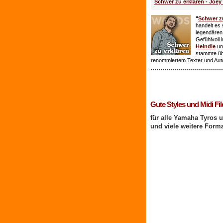
Schwer zu erklären - Joey
"
Schwer zu
handelt es 
legendären
Gefühlvoll 
Heindle
un
stammte ü
renommiertem Texter und Aut
1 Benutzer online
Gute Styles und Midi Fil
für alle Yamaha Tyros 
und viele weitere Form