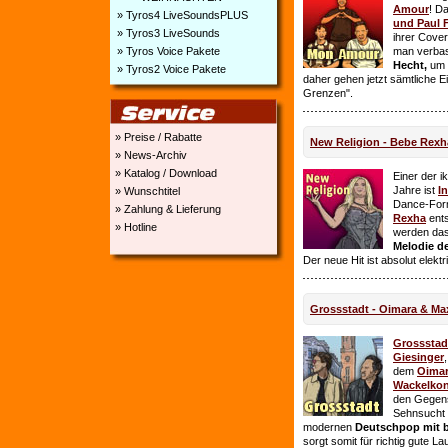
Amour
! D
» Tyros4 LiveSoundsPLUS
und Paul 
» Tyros3 LiveSounds
ihrer Cover
» Tyros Voice Pakete
man verbas
Hecht,
um E
» Tyros2 Voice Pakete
daher gehen jetzt sämtliche 
Grenzen".
» Preise / Rabatte
New Religion - Bebe Rexh
» News-Archiv
» Katalog / Download
Einer der i
Jahre ist
I
» Wunschtitel
Dance-For
» Zahlung & Lieferung
Rexha
ent
» Hotline
werden da
Melodie de
Der neue Hit ist absolut elekt
Grossstadt - Oimara & Ma
Grossstad
Giesinger
dem
Oima
Wackelkon
den Gegens
Sehnsucht n
modernen
Deutschpop mit b
sorgt somit für richtig gute La