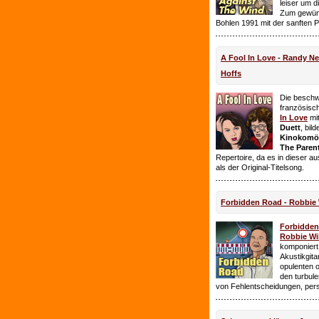
leiser um 
Zum gewüns
Bohlen 1991 mit der sanften 
A Fool In Love - Randy 
Hoffs
Die beschw
französisc
In Love
mi
Duett
, bil
Kinokomödi
The Paren
Repertoire, da es in dieser a
als der Original-Titelsong.
Forbidden Road - Robbie 
Forbidde
Robbie Wil
komponiert.
Akustikgita
opulenten 
den turbul
von Fehlentscheidungen, per