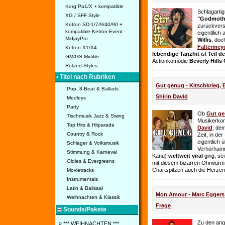
Korg Pa1/X + kompatible
Schlagarti
XG / SFF Style
"Godmothe
Ketron SD-1/7/9/40/90 +
zurückvers
kompatible Ketron Event -
eigentllich
MidjayPro
Willis
, doc
Faltermey
Ketron X1/X4
lebendige Tanzhit
ist
Teil d
GM/GS-Midifile
Actionkomödie
Beverly Hills
Roland Styles
• Titel nach Rubriken
Gut genug - Kitschkrieg,
Pop, 8-Beat & Ballads
Shirin David
Medleys
Party
Ob
Gut g
Tischmusik Jazz & Swing
Musikerko
Top Hits & Hitparade
David
, dem
Country & Rock
Zeit, in de
eigentlich 
Schlager & Volksmusik
Verhörhamm
Stimmung & Karneval
Kanu)
weltweit viral
ging, sei
Oldies & Evergreens
mit diesem bizarren Ohrwurm 
Chartspitzen auch die Herze
Movietracks
Instrumentals
Latin & Ballsaal
Mon Amour - Marc Eggers -
Weihnachten & Klassik
Frege
Sounds/Pakete
Zu den ange
» *** WEIHNACHTEN ***