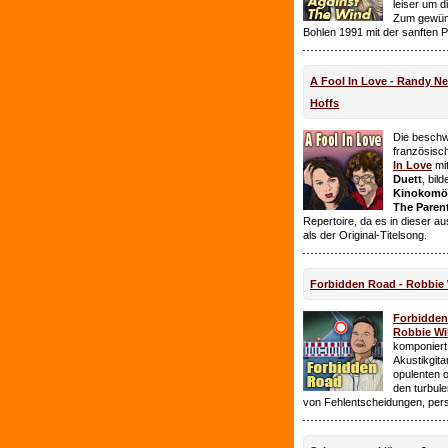
leiser um 
Zum gewüns
Bohlen 1991 mit der sanften 
A Fool In Love - Randy 
Hoffs
Die beschw
französisc
In Love
mi
Duett
, bil
Kinokomödi
The Paren
Repertoire, da es in dieser a
als der Original-Titelsong.
Forbidden Road - Robbie 
Forbidde
Robbie Wil
komponiert.
Akustikgita
opulenten 
den turbul
von Fehlentscheidungen, per