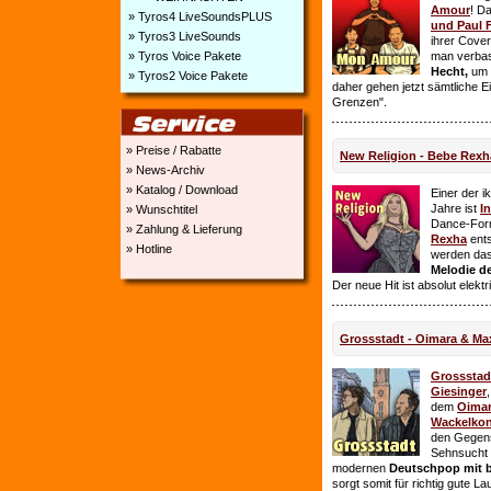
Amour
! D
» Tyros4 LiveSoundsPLUS
und Paul 
» Tyros3 LiveSounds
ihrer Cover
» Tyros Voice Pakete
man verbas
Hecht,
um E
» Tyros2 Voice Pakete
daher gehen jetzt sämtliche 
Grenzen".
» Preise / Rabatte
New Religion - Bebe Rexh
» News-Archiv
» Katalog / Download
Einer der i
Jahre ist
I
» Wunschtitel
Dance-For
» Zahlung & Lieferung
Rexha
ent
» Hotline
werden da
Melodie de
Der neue Hit ist absolut elekt
Grossstadt - Oimara & Ma
Grossstad
Giesinger
dem
Oima
Wackelkon
den Gegens
Sehnsucht n
modernen
Deutschpop mit b
sorgt somit für richtig gute La