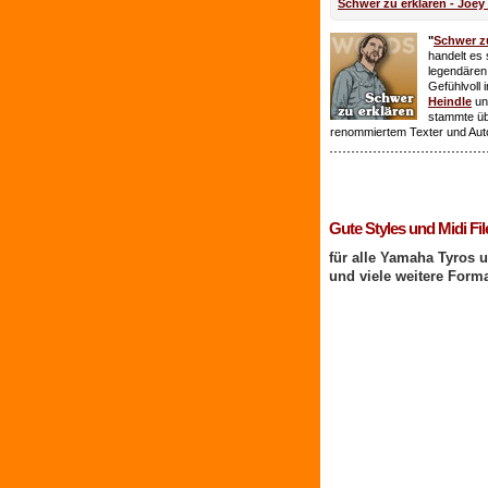
Schwer zu erklären - Joey
"
Schwer zu
handelt es 
legendären
Gefühlvoll 
Heindle
un
stammte ü
renommiertem Texter und Aut
1 Benutzer online
Gute Styles und Midi Fil
für alle Yamaha Tyros 
und viele weitere Form