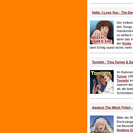
Hello, I Love You - The Do
Der treiben
des Songs,
Handumdre
so einfach 
denn das ma
der
Kinks
.
dem Erfolg stand nichts mehr
Tonight - Tina Turner & D
Im Rahmen
Turner
199
Tonight
im
stammt de
als die bei
Schöneberg
Against The Wind (Tyler) -
Mitte der 8
Rocksänge
mit Bestsel
Holding O