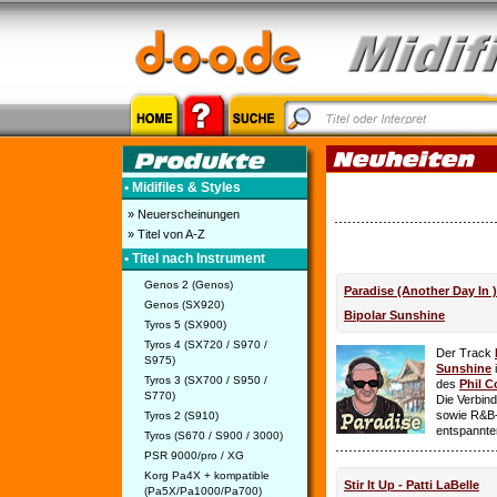
• Midifiles & Styles
» Neuerscheinungen
» Titel von A-Z
• Titel nach Instrument
Genos 2 (Genos)
Paradise (Another Day In 
Genos (SX920)
Bipolar Sunshine
Tyros 5 (SX900)
Tyros 4 (SX720 / S970 /
Der Track
S975)
Sunshine
i
Tyros 3 (SX700 / S950 /
des
Phil C
S770)
Die Verbin
sowie R&B-
Tyros 2 (S910)
entspannte
Tyros (S670 / S900 / 3000)
PSR 9000/pro / XG
Korg Pa4X + kompatible
Stir It Up - Patti LaBelle
(Pa5X/Pa1000/Pa700)