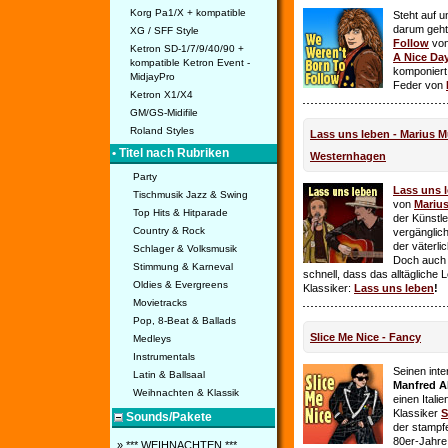
Korg Pa1/X + kompatible
Steht auf u
darum geht 
XG / SFF Style
Follow
vo
Ketron SD-1/7/9/40/90 +
A Nice Da
kompatible Ketron Event -
komponiert
MidjayPro
Feder von
Ketron X1/X4
GM/GS-Midifile
Roland Styles
Lass uns leben - Marius Mü
• Titel nach Rubriken
Westernhagen
Party
Lass uns 
Tischmusik Jazz & Swing
von
Mariu
Top Hits & Hitparade
der Künstle
Country & Rock
vergänglich
der väterl
Schlager & Volksmusik
Doch auch
Stimmung & Karneval
schnell, dass das alltägliche 
Oldies & Evergreens
Klassiker:
Lass uns leben
!
Movietracks
Pop, 8-Beat & Ballads
Slice Me Nice - Fancy
Medleys
Instrumentals
Seinen int
Latin & Ballsaal
Manfred A
Weihnachten & Klassik
einen Itali
Klassiker
S
Sounds/Pakete
der stampf
80er-Jahre 
» *** WEIHNACHTEN ***