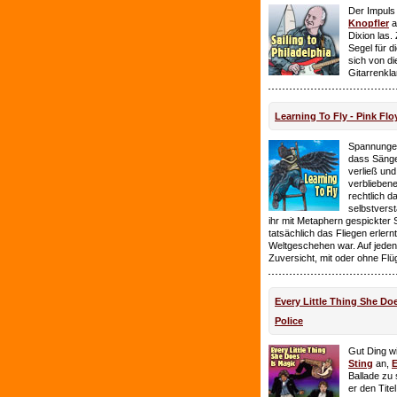
Der Impuls
Knopfler
a
Dixion las
Segel für 
sich von d
Gitarrenkl
Learning To Fly - Pink Flo
Spannungen
dass Sänge
verließ und 
verbliebene
rechtlich 
selbstverst
ihr mit Metaphern gespickter
tatsächlich das Fliegen erlern
Weltgeschehen war. Auf jeden
Zuversicht, mit oder ohne Flü
Every Little Thing She Doe
Police
Gut Ding wi
Sting
an,
E
Ballade zu 
er den Tite