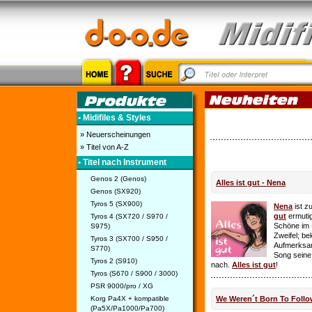
• Midifiles & Styles
» Neuerscheinungen
» Titel von A-Z
• Titel nach Instrument
Genos 2 (Genos)
Alles ist gut - Nena
Genos (SX920)
Tyros 5 (SX900)
Nena
ist z
gut
ermutig
Tyros 4 (SX720 / S970 /
Schöne im 
S975)
Zweifel; be
Tyros 3 (SX700 / S950 /
Aufmerksamk
S770)
Song seine
Tyros 2 (S910)
nach.
Alles ist gut
!
Tyros (S670 / S900 / 3000)
PSR 9000/pro / XG
Korg Pa4X + kompatible
We Weren´t Born To Follo
(Pa5X/Pa1000/Pa700)