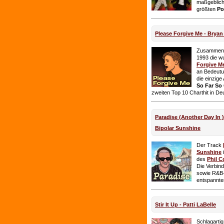
maßgeblich
größten
Po
Please Forgive Me - Brya
Zusammen 
1993 die w
Forgive M
an Bedeutun
die einzig
So Far So
zweiten Top 10 Charthit in De
Paradise (Another Day In 
Bipolar Sunshine
Der Track
Sunshine
i
des
Phil C
Die Verbin
sowie R&B-
entspannte
Stir It Up - Patti LaBelle
Schlagarti