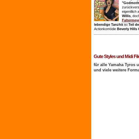
"Godmothe
zurückvers
eigentllich
Willis
, doc
Faltermey
lebendige Tanzhit
ist
Teil d
Actionkomödie
Beverly Hills
1 Benutzer online
Gute Styles und Midi Fil
für alle Yamaha Tyros 
und viele weitere Form