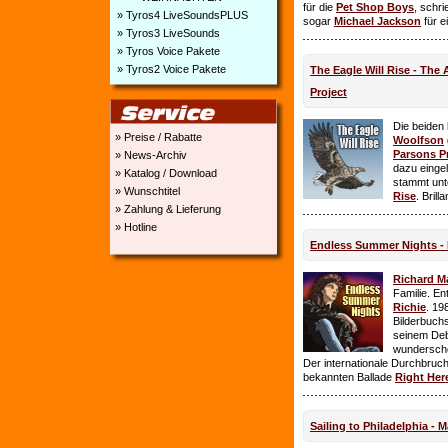
für die
Pet Shop Boys
, schr
» Tyros4 LiveSoundsPLUS
sogar
Michael Jackson
für e
» Tyros3 LiveSounds
» Tyros Voice Pakete
» Tyros2 Voice Pakete
The Eagle Will Rise - The
Project
Die beiden
» Preise / Rabatte
Woolfson
Parsons P
» News-Archiv
dazu einge
» Katalog / Download
stammt unt
» Wunschtitel
Rise
. Brill
» Zahlung & Lieferung
» Hotline
Endless Summer Nights - 
Richard M
Familie. E
Richie
. 19
Bilderbuchs
seinem Deb
wundersch
Der internationale Durchbruch 
bekannten Ballade
Right Her
Sailing to Philadelphia - 