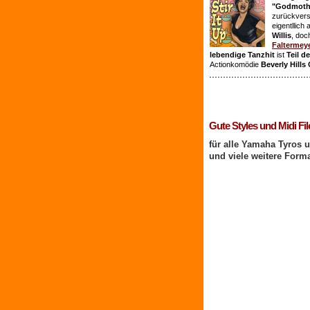
"Godmothe
zurückvers
eigentllich
Willis
, doc
Faltermey
lebendige Tanzhit
ist
Teil d
Actionkomödie
Beverly Hills
1 Benutzer online
Gute Styles und Midi Fil
für alle Yamaha Tyros 
und viele weitere Form