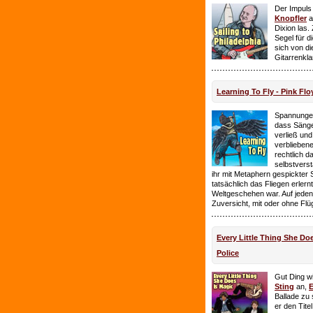
Der Impuls
Knopfler
a
Dixion las
Segel für 
sich von d
Gitarrenkl
Learning To Fly - Pink Flo
Spannungen
dass Sänge
verließ und 
verbliebene
rechtlich 
selbstverst
ihr mit Metaphern gespickter
tatsächlich das Fliegen erlern
Weltgeschehen war. Auf jeden
Zuversicht, mit oder ohne Flü
Every Little Thing She Doe
Police
Gut Ding wi
Sting
an,
E
Ballade zu 
er den Tite