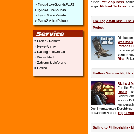
für die
Pet Shop Boys
, schr
» Tyros4 LiveSoundsPLUS
sogar
Michael Jackson
für e
» Tyros3 LiveSounds
» Tyros Voice Pakete
» Tyros2 Voice Pakete
The Eagle Will Rise - The
Project
Die beiden
» Preise / Rabatte
Woolfson
Parsons P
» News-Archiv
dazu einge
» Katalog / Download
stammt unt
» Wunschtitel
Rise
. Brill
» Zahlung & Lieferung
» Hotline
Endless Summer Nights - 
Richard M
Familie. E
Richie
. 19
Bilderbuchs
seinem Deb
wundersch
Der internationale Durchbruch 
bekannten Ballade
Right Her
Sailing to Philadelphia - 