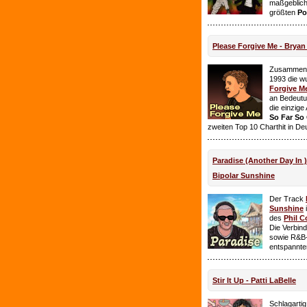
maßgeblich
größten
Po
Please Forgive Me - Brya
Zusammen 
1993 die w
Forgive M
an Bedeutun
die einzig
So Far So
zweiten Top 10 Charthit in De
Paradise (Another Day In 
Bipolar Sunshine
Der Track
Sunshine
i
des
Phil C
Die Verbin
sowie R&B-
entspannte
Stir It Up - Patti LaBelle
Schlagarti