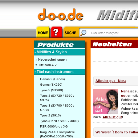
• Midifiles & Styles
» Neuerscheinungen
» Titel von A-Z
• Titel nach Instrument
Genos 2 (Genos)
Alles ist gut - Nena
Genos (SX920)
Tyros 5 (SX900)
Nena
ist z
gut
ermutig
Tyros 4 (SX720 / S970 /
Schöne im 
S975)
Zweifel; be
Tyros 3 (SX700 / S950 /
Aufmerksamk
S770)
Song seine
Tyros 2 (S910)
nach.
Alles ist gut
!
Tyros (S670 / S900 / 3000)
PSR 9000/pro / XG
Korg Pa4X + kompatible
We Weren´t Born To Follo
(Pa5X/Pa1000/Pa700)