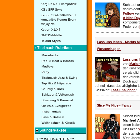
Korg Pa1/X + kompatible
Steht auf u
darum geht 
XG / SFF Style
Follow
vo
Ketron SD-1/7/9/40/90 +
A Nice Da
kompatible Ketron Event -
komponiert
MidjayPro
Feder von
Ketron X1/X4
GM/GS-Midifile
Roland Styles
Lass uns leben - Marius Mü
• Titel nach Rubriken
Westernhagen
Movietracks
Lass uns 
Pop, 8-Beat & Ballads
von
Mariu
Medleys
der Künstle
Party
vergänglich
der väterl
Tischmusik Jazz & Swing
Doch auch
Top Hits & Hitparade
schnell, dass das alltägliche 
Country & Rock
Klassiker:
Lass uns leben
!
Schlager & Volksmusik
Stimmung & Karneval
Slice Me Nice - Fancy
Oldies & Evergreens
Instrumentals
Seinen int
Latin & Ballsaal
Manfred A
Weihnachten & Klassik
einen Itali
Klassiker
S
Sounds/Pakete
der stampf
80er-Jahre 
» *** WEIHNACHTEN ***