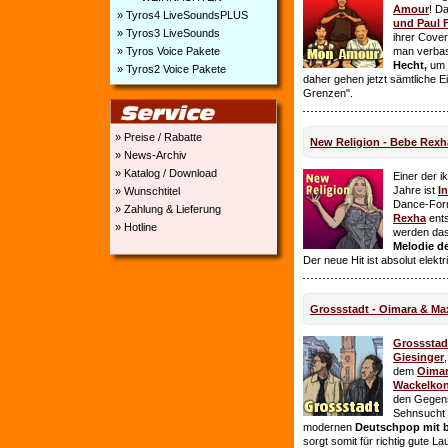
Amour
! D
» Tyros4 LiveSoundsPLUS
und Paul 
» Tyros3 LiveSounds
ihrer Cover
» Tyros Voice Pakete
man verbas
Hecht,
um E
» Tyros2 Voice Pakete
daher gehen jetzt sämtliche 
Grenzen".
» Preise / Rabatte
New Religion - Bebe Rexh
» News-Archiv
» Katalog / Download
Einer der i
Jahre ist
I
» Wunschtitel
Dance-For
» Zahlung & Lieferung
Rexha
ent
» Hotline
werden da
Melodie de
Der neue Hit ist absolut elekt
Grossstadt - Oimara & Ma
Grossstad
Giesinger
dem
Oima
Wackelkon
den Gegens
Sehnsucht n
modernen
Deutschpop mit b
sorgt somit für richtig gute La