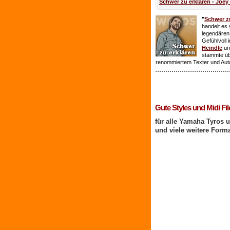
Schwer zu erklären - Joey
"
Schwer zu
handelt es 
legendären
Gefühlvoll 
Heindle
un
stammte ü
renommiertem Texter und Aut
1 Benutzer online
Gute Styles und Midi Fil
für alle Yamaha Tyros 
und viele weitere Form