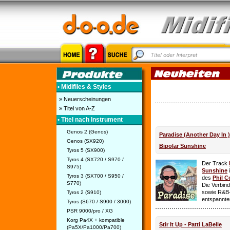
• Midifiles & Styles
» Neuerscheinungen
» Titel von A-Z
• Titel nach Instrument
Genos 2 (Genos)
Paradise (Another Day In 
Genos (SX920)
Bipolar Sunshine
Tyros 5 (SX900)
Tyros 4 (SX720 / S970 /
Der Track
S975)
Sunshine
i
Tyros 3 (SX700 / S950 /
des
Phil C
S770)
Die Verbin
sowie R&B-
Tyros 2 (S910)
entspannte
Tyros (S670 / S900 / 3000)
PSR 9000/pro / XG
Korg Pa4X + kompatible
Stir It Up - Patti LaBelle
(Pa5X/Pa1000/Pa700)