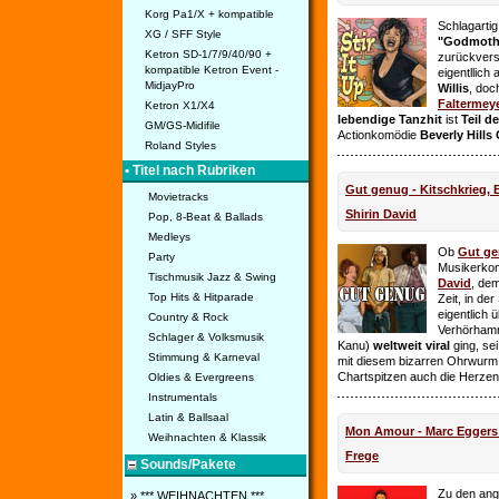
Korg Pa1/X + kompatible
Schlagarti
XG / SFF Style
"Godmothe
Ketron SD-1/7/9/40/90 +
zurückvers
kompatible Ketron Event -
eigentllich
MidjayPro
Willis
, doc
Faltermey
Ketron X1/X4
lebendige Tanzhit
ist
Teil d
GM/GS-Midifile
Actionkomödie
Beverly Hills
Roland Styles
• Titel nach Rubriken
Gut genug - Kitschkrieg,
Movietracks
Shirin David
Pop, 8-Beat & Ballads
Medleys
Ob
Gut g
Party
Musikerko
Tischmusik Jazz & Swing
David
, dem
Top Hits & Hitparade
Zeit, in de
eigentlich 
Country & Rock
Verhörhamm
Schlager & Volksmusik
Kanu)
weltweit viral
ging, sei
Stimmung & Karneval
mit diesem bizarren Ohrwurm 
Chartspitzen auch die Herze
Oldies & Evergreens
Instrumentals
Latin & Ballsaal
Mon Amour - Marc Eggers -
Weihnachten & Klassik
Frege
Sounds/Pakete
Zu den ange
» *** WEIHNACHTEN ***