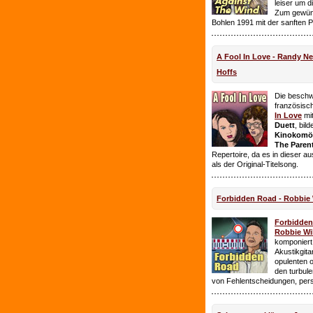
leiser um 
Zum gewüns
Bohlen 1991 mit der sanften 
A Fool In Love - Randy 
Hoffs
Die beschw
französisc
In Love
mi
Duett
, bil
Kinokomödi
The Paren
Repertoire, da es in dieser a
als der Original-Titelsong.
Forbidden Road - Robbie 
Forbidde
Robbie Wil
komponiert.
Akustikgita
opulenten 
den turbul
von Fehlentscheidungen, per