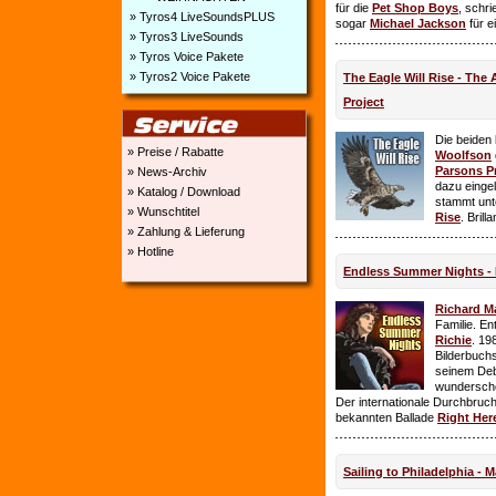
für die
Pet Shop Boys
, schr
» Tyros4 LiveSoundsPLUS
sogar
Michael Jackson
für e
» Tyros3 LiveSounds
» Tyros Voice Pakete
» Tyros2 Voice Pakete
The Eagle Will Rise - The
Project
Die beiden
» Preise / Rabatte
Woolfson
Parsons P
» News-Archiv
dazu einge
» Katalog / Download
stammt unt
» Wunschtitel
Rise
. Brill
» Zahlung & Lieferung
» Hotline
Endless Summer Nights - 
Richard M
Familie. E
Richie
. 19
Bilderbuchs
seinem Deb
wundersch
Der internationale Durchbruch 
bekannten Ballade
Right Her
Sailing to Philadelphia - 