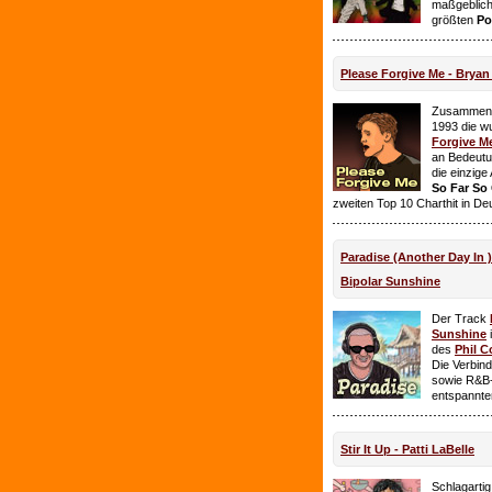
maßgeblich
größten
Po
Please Forgive Me - Brya
Zusammen 
1993 die w
Forgive M
an Bedeutun
die einzig
So Far So
zweiten Top 10 Charthit in De
Paradise (Another Day In 
Bipolar Sunshine
Der Track
Sunshine
i
des
Phil C
Die Verbin
sowie R&B-
entspannte
Stir It Up - Patti LaBelle
Schlagarti