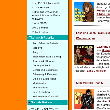
Korg Pa1/X + kompatible
Steht auf u
darum geht 
XG / SFF Style
Follow
vo
Ketron SD-1/7/9/40/90 +
A Nice Da
kompatible Ketron Event -
komponiert
MidjayPro
Feder von
Ketron X1/X4
GM/GS-Midifile
Roland Styles
Lass uns leben - Marius Mü
• Titel nach Rubriken
Westernhagen
Pop, 8-Beat & Ballads
Lass uns 
Medleys
von
Mariu
Party
der Künstle
Tischmusik Jazz & Swing
vergänglich
der väterl
Top Hits & Hitparade
Doch auch
Country & Rock
schnell, dass das alltägliche 
Schlager & Volksmusik
Klassiker:
Lass uns leben
!
Stimmung & Karneval
Oldies & Evergreens
Slice Me Nice - Fancy
Movietracks
Instrumentals
Seinen int
Latin & Ballsaal
Manfred A
Weihnachten & Klassik
einen Itali
Klassiker
S
Sounds/Pakete
der stampf
80er-Jahre 
» *** WEIHNACHTEN ***