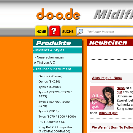
• Midifiles & Styles
» Neuerscheinungen
» Titel von A-Z
• Titel nach Instrument
Genos 2 (Genos)
Alles ist gut - Nena
Genos (SX920)
Tyros 5 (SX900)
Nena
ist z
gut
ermutig
Tyros 4 (SX720 / S970 /
Schöne im 
S975)
Zweifel; be
Tyros 3 (SX700 / S950 /
Aufmerksamk
S770)
Song seine
Tyros 2 (S910)
nach.
Alles ist gut
!
Tyros (S670 / S900 / 3000)
PSR 9000/pro / XG
Korg Pa4X + kompatible
We Weren´t Born To Follo
(Pa5X/Pa1000/Pa700)