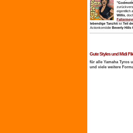
"Godmothe
zurückvers
eigentllich
Willis
, doc
Faltermey
lebendige Tanzhit
ist
Teil d
Actionkomödie
Beverly Hills
1 Benutzer online
Gute Styles und Midi Fil
für alle Yamaha Tyros 
und viele weitere Form