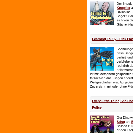
Der Impuls
Knopfler
a
Dixion las
Segel für 
sich von d
Gitarrenkl
Learning To Fly - Pink Flo
Spannungen
dass Sänge
verließ und 
verbliebene
rechtlich 
selbstverst
ihr mit Metaphern gespickter
tatsächlich das Fliegen erlern
Weltgeschehen war. Auf jeden
Zuversicht, mit oder ohne Flü
Every Little Thing She Doe
Police
Gut Ding wi
Sting
an,
E
Ballade zu 
er den Tite