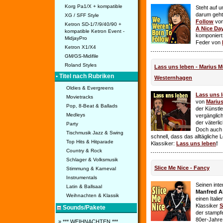
Korg Pa1/X + kompatible
Steht auf u
darum geht 
XG / SFF Style
Follow
vo
Ketron SD-1/7/9/40/90 +
A Nice Da
kompatible Ketron Event -
komponiert
MidjayPro
Feder von
Ketron X1/X4
GM/GS-Midifile
Roland Styles
Lass uns leben - Marius Mü
• Titel nach Rubriken
Westernhagen
Oldies & Evergreens
Lass uns 
Movietracks
von
Mariu
Pop, 8-Beat & Ballads
der Künstle
Medleys
vergänglich
der väterl
Party
Doch auch
Tischmusik Jazz & Swing
schnell, dass das alltägliche 
Top Hits & Hitparade
Klassiker:
Lass uns leben
!
Country & Rock
Schlager & Volksmusik
Slice Me Nice - Fancy
Stimmung & Karneval
Instrumentals
Seinen int
Latin & Ballsaal
Manfred A
Weihnachten & Klassik
einen Itali
Klassiker
S
Sounds/Pakete
der stampf
80er-Jahre 
» *** WEIHNACHTEN ***