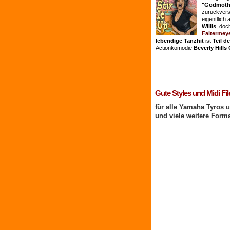
"Godmothe
zurückvers
eigentllich
Willis
, doc
Faltermey
lebendige Tanzhit
ist
Teil d
Actionkomödie
Beverly Hills
1 Benutzer online
Gute Styles und Midi Fil
für alle Yamaha Tyros 
und viele weitere Form