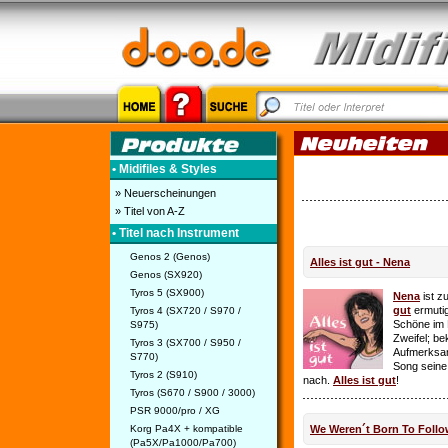
• Midifiles & Styles
» Neuerscheinungen
» Titel von A-Z
• Titel nach Instrument
Genos 2 (Genos)
Alles ist gut - Nena
Genos (SX920)
Tyros 5 (SX900)
Nena
ist z
gut
ermutig
Tyros 4 (SX720 / S970 /
Schöne im 
S975)
Zweifel; be
Tyros 3 (SX700 / S950 /
Aufmerksamk
S770)
Song seine
Tyros 2 (S910)
nach.
Alles ist gut
!
Tyros (S670 / S900 / 3000)
PSR 9000/pro / XG
Korg Pa4X + kompatible
We Weren´t Born To Follo
(Pa5X/Pa1000/Pa700)