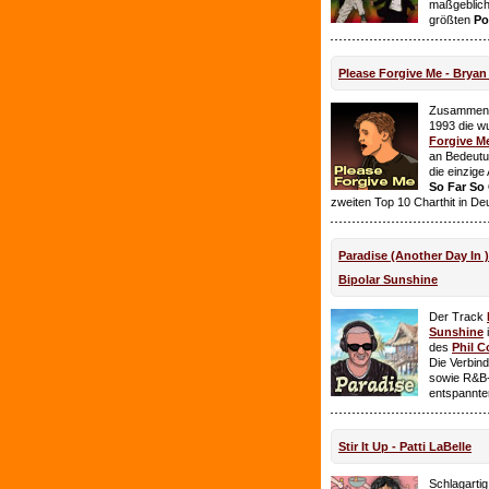
maßgeblich
größten
Po
Please Forgive Me - Brya
Zusammen 
1993 die w
Forgive M
an Bedeutun
die einzig
So Far So
zweiten Top 10 Charthit in De
Paradise (Another Day In 
Bipolar Sunshine
Der Track
Sunshine
i
des
Phil C
Die Verbin
sowie R&B-
entspannte
Stir It Up - Patti LaBelle
Schlagarti