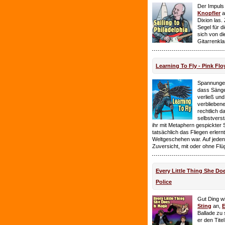
Der Impuls
Knopfler
a
Dixion las
Segel für 
sich von d
Gitarrenkl
Learning To Fly - Pink Flo
Spannungen
dass Sänge
verließ und 
verbliebene
rechtlich 
selbstverst
ihr mit Metaphern gespickter
tatsächlich das Fliegen erlern
Weltgeschehen war. Auf jeden
Zuversicht, mit oder ohne Flü
Every Little Thing She Doe
Police
Gut Ding wi
Sting
an,
E
Ballade zu 
er den Tite