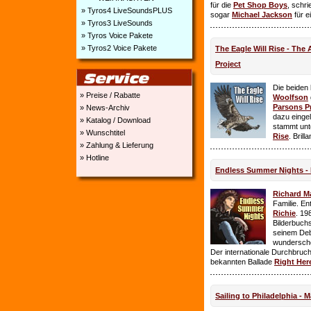
für die
Pet Shop Boys
, schr
» Tyros4 LiveSoundsPLUS
sogar
Michael Jackson
für e
» Tyros3 LiveSounds
» Tyros Voice Pakete
» Tyros2 Voice Pakete
The Eagle Will Rise - The
Project
Die beiden
» Preise / Rabatte
Woolfson
Parsons P
» News-Archiv
dazu einge
» Katalog / Download
stammt unt
» Wunschtitel
Rise
. Brill
» Zahlung & Lieferung
» Hotline
Endless Summer Nights - 
Richard M
Familie. E
Richie
. 19
Bilderbuchs
seinem Deb
wundersch
Der internationale Durchbruch 
bekannten Ballade
Right Her
Sailing to Philadelphia - 