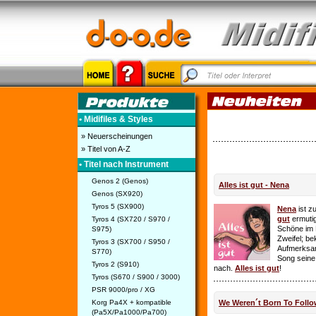
• Midifiles & Styles
» Neuerscheinungen
» Titel von A-Z
• Titel nach Instrument
Genos 2 (Genos)
Alles ist gut - Nena
Genos (SX920)
Tyros 5 (SX900)
Nena
ist z
gut
ermutig
Tyros 4 (SX720 / S970 /
Schöne im 
S975)
Zweifel; be
Tyros 3 (SX700 / S950 /
Aufmerksamk
S770)
Song seine
Tyros 2 (S910)
nach.
Alles ist gut
!
Tyros (S670 / S900 / 3000)
PSR 9000/pro / XG
Korg Pa4X + kompatible
We Weren´t Born To Follo
(Pa5X/Pa1000/Pa700)