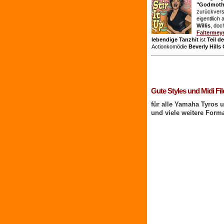
"Godmothe
zurückvers
eigentllich
Willis
, doc
Faltermey
lebendige Tanzhit
ist
Teil d
Actionkomödie
Beverly Hills
1 Benutzer online
Gute Styles und Midi Fil
für alle Yamaha Tyros 
und viele weitere Form