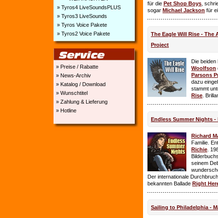
für die
Pet Shop Boys
, schr
» Tyros4 LiveSoundsPLUS
sogar
Michael Jackson
für e
» Tyros3 LiveSounds
» Tyros Voice Pakete
» Tyros2 Voice Pakete
The Eagle Will Rise - The
Project
Die beiden
» Preise / Rabatte
Woolfson
Parsons P
» News-Archiv
dazu einge
» Katalog / Download
stammt unt
» Wunschtitel
Rise
. Brill
» Zahlung & Lieferung
» Hotline
Endless Summer Nights - 
Richard M
Familie. E
Richie
. 19
Bilderbuchs
seinem Deb
wundersch
Der internationale Durchbruch 
bekannten Ballade
Right Her
Sailing to Philadelphia - 