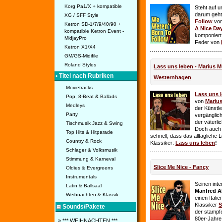
Korg Pa1/X + kompatible
Steht auf u
darum geht 
XG / SFF Style
Follow
vo
Ketron SD-1/7/9/40/90 +
A Nice Da
kompatible Ketron Event -
komponiert
MidjayPro
Feder von
Ketron X1/X4
GM/GS-Midifile
Roland Styles
Lass uns leben - Marius Mü
• Titel nach Rubriken
Westernhagen
Movietracks
Lass uns 
Pop, 8-Beat & Ballads
von
Mariu
Medleys
der Künstle
Party
vergänglich
der väterl
Tischmusik Jazz & Swing
Doch auch
Top Hits & Hitparade
schnell, dass das alltägliche 
Country & Rock
Klassiker:
Lass uns leben
!
Schlager & Volksmusik
Stimmung & Karneval
Slice Me Nice - Fancy
Oldies & Evergreens
Instrumentals
Seinen int
Latin & Ballsaal
Manfred A
Weihnachten & Klassik
einen Itali
Klassiker
S
Sounds/Pakete
der stampf
80er-Jahre 
» *** WEIHNACHTEN ***