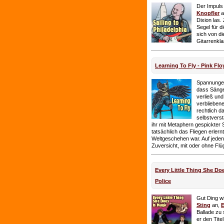
Der Impuls
Knopfler
a
Dixion las
Segel für 
sich von d
Gitarrenkl
Learning To Fly - Pink Flo
Spannungen
dass Sänge
verließ und 
verbliebene
rechtlich 
selbstverst
ihr mit Metaphern gespickter
tatsächlich das Fliegen erlern
Weltgeschehen war. Auf jeden
Zuversicht, mit oder ohne Flü
Every Little Thing She Doe
Police
Gut Ding wi
Sting
an,
E
Ballade zu 
er den Tite