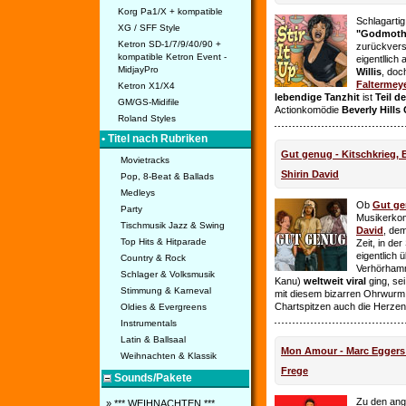
Korg Pa1/X + kompatible
Schlagarti
XG / SFF Style
"Godmothe
Ketron SD-1/7/9/40/90 +
zurückvers
kompatible Ketron Event -
eigentllich
MidjayPro
Willis
, doc
Faltermey
Ketron X1/X4
lebendige Tanzhit
ist
Teil d
GM/GS-Midifile
Actionkomödie
Beverly Hills
Roland Styles
• Titel nach Rubriken
Gut genug - Kitschkrieg,
Movietracks
Shirin David
Pop, 8-Beat & Ballads
Medleys
Ob
Gut g
Party
Musikerko
Tischmusik Jazz & Swing
David
, dem
Top Hits & Hitparade
Zeit, in de
eigentlich 
Country & Rock
Verhörhamm
Schlager & Volksmusik
Kanu)
weltweit viral
ging, sei
Stimmung & Karneval
mit diesem bizarren Ohrwurm 
Chartspitzen auch die Herze
Oldies & Evergreens
Instrumentals
Latin & Ballsaal
Mon Amour - Marc Eggers -
Weihnachten & Klassik
Frege
Sounds/Pakete
Zu den ange
» *** WEIHNACHTEN ***