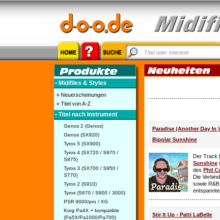
• Midifiles & Styles
» Neuerscheinungen
» Titel von A-Z
• Titel nach Instrument
Genos 2 (Genos)
Paradise (Another Day In 
Genos (SX920)
Bipolar Sunshine
Tyros 5 (SX900)
Tyros 4 (SX720 / S970 /
Der Track
S975)
Sunshine
i
Tyros 3 (SX700 / S950 /
des
Phil C
S770)
Die Verbin
sowie R&B-
Tyros 2 (S910)
entspannte
Tyros (S670 / S900 / 3000)
PSR 9000/pro / XG
Korg Pa4X + kompatible
Stir It Up - Patti LaBelle
(Pa5X/Pa1000/Pa700)