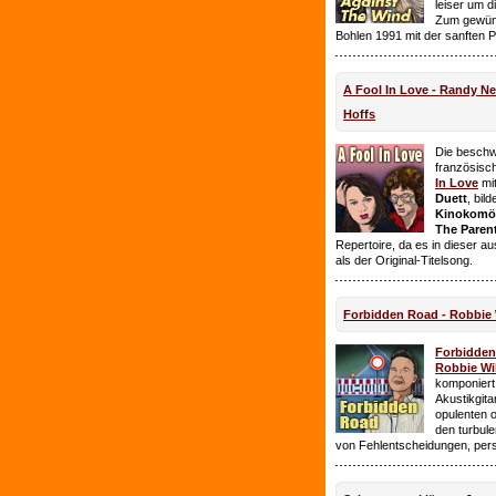
leiser um 
Zum gewüns
Bohlen 1991 mit der sanften 
A Fool In Love - Randy 
Hoffs
Die beschw
französisc
In Love
mi
Duett
, bil
Kinokomödi
The Paren
Repertoire, da es in dieser a
als der Original-Titelsong.
Forbidden Road - Robbie 
Forbidde
Robbie Wil
komponiert.
Akustikgita
opulenten 
den turbul
von Fehlentscheidungen, per