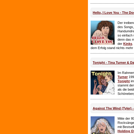
Hello, I Love You - The Do
Der treiben
des Songs,
Handumdre
so einfach 
denn das ma
der
Kinks
.
dem Erfolg stand nichts mehr
Tonight - Tina Turner & D
Im Rahmen
Turner
199
Tonight
im
stammt de
als die bei
Schöneberg
Against The Wind (Tyler) -
Mitte der 8
Rocksänge
mit Bestsel
Holding O