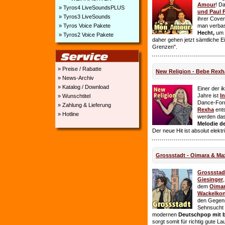
Amour
! D
» Tyros4 LiveSoundsPLUS
und Paul 
» Tyros3 LiveSounds
ihrer Cover
» Tyros Voice Pakete
man verbas
Hecht,
um E
» Tyros2 Voice Pakete
daher gehen jetzt sämtliche 
Grenzen".
» Preise / Rabatte
New Religion - Bebe Rexh
» News-Archiv
» Katalog / Download
Einer der i
Jahre ist
I
» Wunschtitel
Dance-For
» Zahlung & Lieferung
Rexha
ent
» Hotline
werden da
Melodie de
Der neue Hit ist absolut elekt
Grossstadt - Oimara & Ma
Grossstad
Giesinger
dem
Oima
Wackelkon
den Gegens
Sehnsucht n
modernen
Deutschpop mit b
sorgt somit für richtig gute La