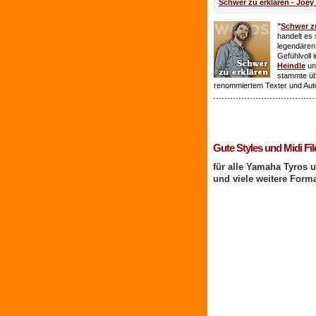
Schwer zu erklären - Joey
"
Schwer zu
handelt es 
legendären
Gefühlvoll 
Heindle
un
stammte ü
renommiertem Texter und Aut
1 Benutzer online
Gute Styles und Midi Fil
für alle Yamaha Tyros 
und viele weitere Form