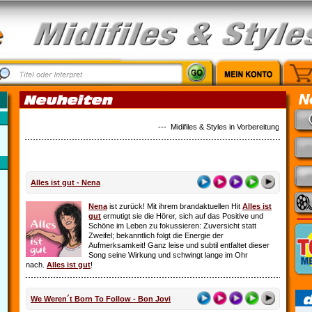
--- Midifiles & Styles in Vorbereitung: Country M
Alles ist gut - Nena
Nena
ist zurück! Mit ihrem brandaktuellen Hit
Alles ist
gut
ermutigt sie die Hörer, sich auf das Positive und
Schöne im Leben zu fokussieren: Zuversicht statt
Zweifel; bekanntlich folgt die Energie der
Aufmerksamkeit! Ganz leise und subtil entfaltet dieser
Song seine Wirkung und schwingt lange im Ohr
nach.
Alles ist gut
!
We Weren´t Born To Follow - Bon Jovi