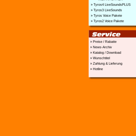
» Tyros4 LiveSoundsPLUS
» Tyros3 LiveSounds
» Tyros Voice Pakete
» Tyros2 Voice Pakete
» Preise / Rabatte
» News-Archiv
» Katalog / Download
» Wunschtitel
» Zahlung & Lieferung
» Hotline