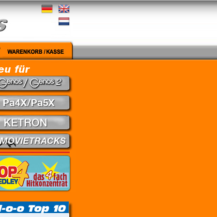
edley - Theuns Jordaan & Juanita du Plessis // Kein Gefühl - Marius Müller-Westerhagen //