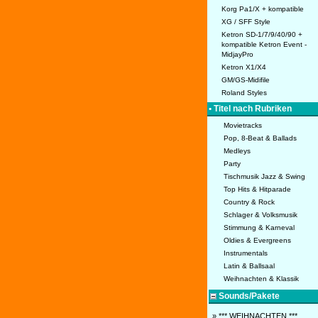
Korg Pa1/X + kompatible
XG / SFF Style
Ketron SD-1/7/9/40/90 +
kompatible Ketron Event -
MidjayPro
Ketron X1/X4
GM/GS-Midifile
Roland Styles
• Titel nach Rubriken
Movietracks
Pop, 8-Beat & Ballads
Medleys
Party
Tischmusik Jazz & Swing
Top Hits & Hitparade
Country & Rock
Schlager & Volksmusik
Stimmung & Karneval
Oldies & Evergreens
Instrumentals
Latin & Ballsaal
Weihnachten & Klassik
Sounds/Pakete
» *** WEIHNACHTEN ***