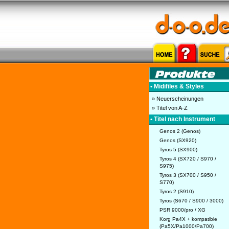
• Midifiles & Styles
» Neuerscheinungen
» Titel von A-Z
• Titel nach Instrument
Genos 2 (Genos)
Genos (SX920)
Tyros 5 (SX900)
Tyros 4 (SX720 / S970 /
S975)
Tyros 3 (SX700 / S950 /
S770)
Tyros 2 (S910)
Tyros (S670 / S900 / 3000)
PSR 9000/pro / XG
Korg Pa4X + kompatible
(Pa5X/Pa1000/Pa700)