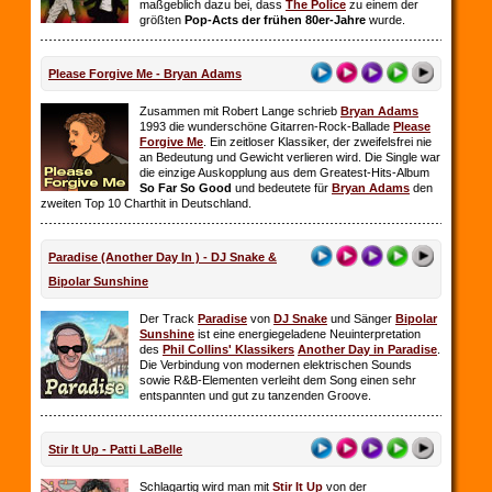
maßgeblich dazu bei, dass
The Police
zu einem der
größten
Pop-Acts der frühen 80er-Jahre
wurde.
Please Forgive Me - Bryan Adams
Zusammen mit Robert Lange schrieb
Bryan Adams
1993 die wunderschöne Gitarren-Rock-Ballade
Please
Forgive Me
. Ein zeitloser Klassiker, der zweifelsfrei nie
an Bedeutung und Gewicht verlieren wird. Die Single war
die einzige Auskopplung aus dem Greatest-Hits-Album
So Far So
Good
und bedeutete für
Bryan Adams
den
zweiten Top 10 Charthit in Deutschland.
Paradise (Another Day In ) - DJ Snake &
Bipolar Sunshine
Der Track
Paradise
von
DJ Snake
und Sänger
Bipolar
Sunshine
ist eine energiegeladene Neuinterpretation
des
Phil Collins' Klassikers
Another Day in Paradise
.
Die Verbindung von modernen elektrischen Sounds
sowie R&B-Elementen verleiht dem Song einen sehr
entspannten und gut zu tanzenden Groove.
Stir It Up - Patti LaBelle
Schlagartig wird man mit
Stir It Up
von der