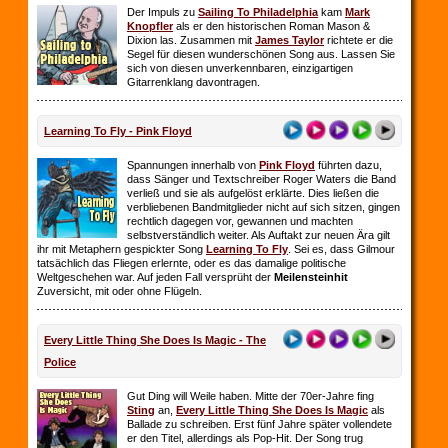
Der Impuls zu
Sailing To Philadelphia
kam
Mark
Knopfler
als er den historischen Roman Mason &
Dixion las. Zusammen mit
James Taylor
richtete er die
Segel für diesen wunderschönen Song aus. Lassen Sie
sich von diesen unverkennbaren, einzigartigen
Gitarrenklang davontragen.
Learning To Fly - Pink Floyd
Spannungen innerhalb von
Pink Floyd
führten dazu,
dass Sänger und Textschreiber Roger Waters die Band
verließ und sie als aufgelöst erklärte. Dies ließen die
verbliebenen Bandmitglieder nicht auf sich sitzen, gingen
rechtlich dagegen vor, gewannen und machten
selbstverständlich weiter. Als Auftakt zur neuen Ära gilt
ihr mit Metaphern gespickter Song
Learning To Fly
. Sei es, dass Gilmour
tatsächlich das Fliegen erlernte, oder es das damalige politische
Weltgeschehen war. Auf jeden Fall versprüht der
Meilensteinhit
Zuversicht, mit oder ohne Flügeln.
Every Little Thing She Does Is Magic - The
Police
Gut Ding will Weile haben. Mitte der 70er-Jahre fing
Sting
an,
Every Little Thing She Does Is Magic
als
Ballade zu schreiben. Erst fünf Jahre später vollendete
er den Titel, allerdings als Pop-Hit. Der Song trug