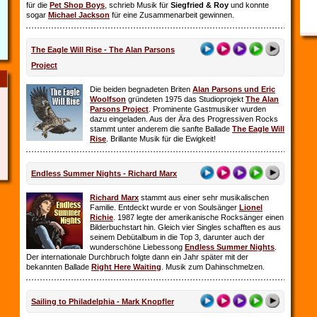
für die
Pet Shop Boys
, schrieb Musik für
Siegfried & Roy
und konnte
sogar
Michael Jackson
für eine Zusammenarbeit gewinnen.
The Eagle Will Rise - The Alan Parsons
Project
Die beiden begnadeten Briten
Alan Parsons und Eric
Woolfson
gründeten 1975 das Studioprojekt
The Alan
Parsons Project
. Prominente Gastmusiker wurden
dazu eingeladen. Aus der Ära des Progressiven Rocks
stammt unter anderem die sanfte Ballade
The Eagle Will
Rise
. Brillante Musik für die Ewigkeit!
Endless Summer Nights - Richard Marx
Richard Marx
stammt aus einer sehr musikalischen
Familie. Entdeckt wurde er von Soulsänger
Lionel
Richie
. 1987 legte der amerikanische Rocksänger einen
Bilderbuchstart hin. Gleich vier Singles schafften es aus
seinem Debütalbum in die Top 3, darunter auch der
wunderschöne Liebessong
Endless Summer Nights
.
Der internationale Durchbruch folgte dann ein Jahr später mit der
bekannten Ballade
Right Here Waiting
. Musik zum Dahinschmelzen.
Sailing to Philadelphia - Mark Knopfler