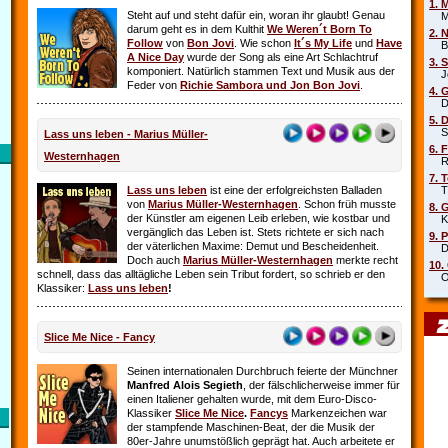
1. 
Steht auf und steht dafür ein, woran ihr glaubt! Genau
Mar
darum geht es in dem Kulthit
We Weren´t Born To
2. 
Follow
von
Bon Jovi
. Wie schon
It´s My Life
und
Have
Beb
A Nice Day
wurde der Song als eine Art Schlachtruf
3. 
komponiert. Natürlich stammen Text und Musik aus der
Joe
Feder von
Richie Sambora und Jon Bon Jovi
.
4. 
Die
5. 
Sha
Lass uns leben - Marius Müller-
6. 
Westernhagen
Rob
7. 
Lass uns leben
ist eine der erfolgreichsten Balladen
Tin
von
Marius Müller-Westernhagen
. Schon früh musste
8. 
der Künstler am eigenen Leib erleben, wie kostbar und
Kit
vergänglich das Leben ist. Stets richtete er sich nach
9. 
der väterlichen Maxime: Demut und Bescheidenheit.
DJ 
Doch auch
Marius Müller-Westernhagen
merkte recht
10.
schnell, dass das alltägliche Leben sein Tribut fordert, so schrieb er den
Oim
Klassiker:
Lass uns leben
!
Slice Me Nice - Fancy
Seinen internationalen Durchbruch feierte der Münchner
Manfred Alois Segieth
, der fälschlicherweise immer für
einen Italiener gehalten wurde, mit dem Euro-Disco-
Klassiker
Slice Me Nice
.
Fancys
Markenzeichen war
der stampfende Maschinen-Beat, der die Musik der
80er-Jahre unumstößlich geprägt hat. Auch arbeitete er