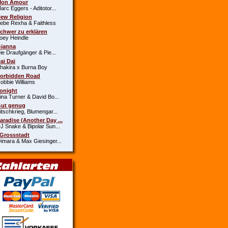
Mon Amour
c Eggers - Aditotor...
New Religion
e Rexha & Faithless
Schwer zu erklären
y Heindle
Gianna
 Draufgänger & Pie...
Dai Dai
kira x Burna Boy
Forbidden Road
bie Williams
Tonight
a Turner & David Bo...
Gut genug
schkrieg, Blumengar...
Paradise (Another Day ...
Snake & Bipolar Sun...
 Grossstadt
ara & Max Giesinger...