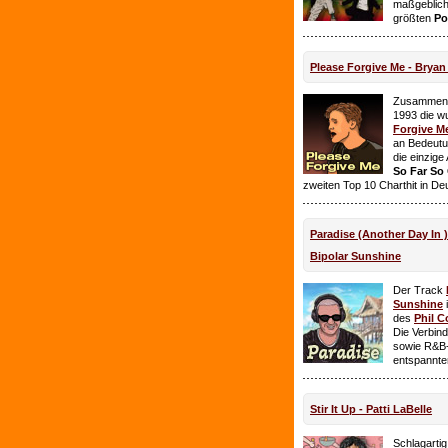
maßgeblich
größten
Po
Please Forgive Me - Brya
Zusammen 
1993 die w
Forgive M
an Bedeutun
die einzig
So Far So
zweiten Top 10 Charthit in De
Paradise (Another Day In 
Bipolar Sunshine
Der Track
Sunshine
i
des
Phil C
Die Verbin
sowie R&B-
entspannte
Stir It Up - Patti LaBelle
Schlagarti