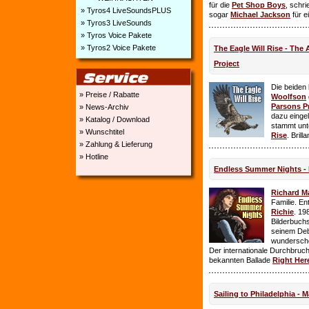
für die
Pet Shop Boys
, schr
» Tyros4 LiveSoundsPLUS
sogar
Michael Jackson
für e
» Tyros3 LiveSounds
» Tyros Voice Pakete
» Tyros2 Voice Pakete
The Eagle Will Rise - The
Project
Die beiden
» Preise / Rabatte
Woolfson
Parsons P
» News-Archiv
dazu einge
» Katalog / Download
stammt unt
» Wunschtitel
Rise
. Brill
» Zahlung & Lieferung
» Hotline
Endless Summer Nights - 
Richard M
Familie. E
Richie
. 19
Bilderbuchs
seinem Deb
wundersch
Der internationale Durchbruch 
bekannten Ballade
Right Her
Sailing to Philadelphia - 