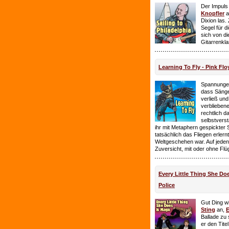
Der Impuls
Knopfler
a
Dixion las
Segel für 
sich von d
Gitarrenkl
Learning To Fly - Pink Flo
Spannungen
dass Sänge
verließ und 
verbliebene
rechtlich 
selbstverst
ihr mit Metaphern gespickter
tatsächlich das Fliegen erlern
Weltgeschehen war. Auf jeden
Zuversicht, mit oder ohne Flü
Every Little Thing She Doe
Police
Gut Ding wi
Sting
an,
E
Ballade zu 
er den Tite