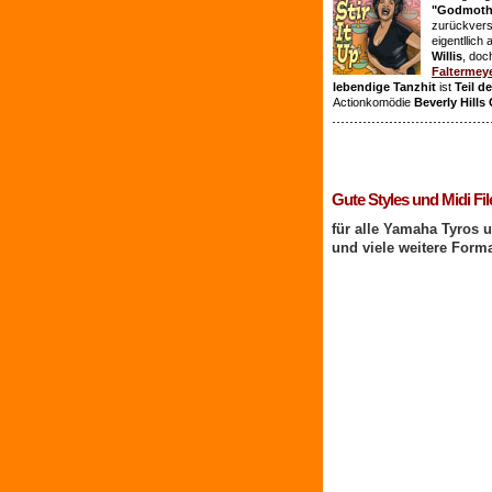
"Godmothe
zurückvers
eigentllich
Willis
, doc
Faltermey
lebendige Tanzhit
ist
Teil d
Actionkomödie
Beverly Hills
1 Benutzer online
Gute Styles und Midi Fil
für alle Yamaha Tyros 
und viele weitere Form