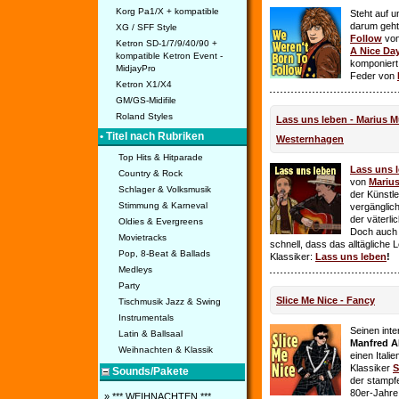
Korg Pa1/X + kompatible
Steht auf u
darum geht 
XG / SFF Style
Follow
vo
Ketron SD-1/7/9/40/90 +
A Nice Da
kompatible Ketron Event -
komponiert
MidjayPro
Feder von
Ketron X1/X4
GM/GS-Midifile
Roland Styles
Lass uns leben - Marius Mü
• Titel nach Rubriken
Westernhagen
Top Hits & Hitparade
Lass uns 
Country & Rock
von
Mariu
Schlager & Volksmusik
der Künstle
Stimmung & Karneval
vergänglich
der väterl
Oldies & Evergreens
Doch auch
Movietracks
schnell, dass das alltägliche 
Pop, 8-Beat & Ballads
Klassiker:
Lass uns leben
!
Medleys
Party
Slice Me Nice - Fancy
Tischmusik Jazz & Swing
Instrumentals
Seinen int
Latin & Ballsaal
Manfred A
Weihnachten & Klassik
einen Itali
Klassiker
S
Sounds/Pakete
der stampf
80er-Jahre 
» *** WEIHNACHTEN ***