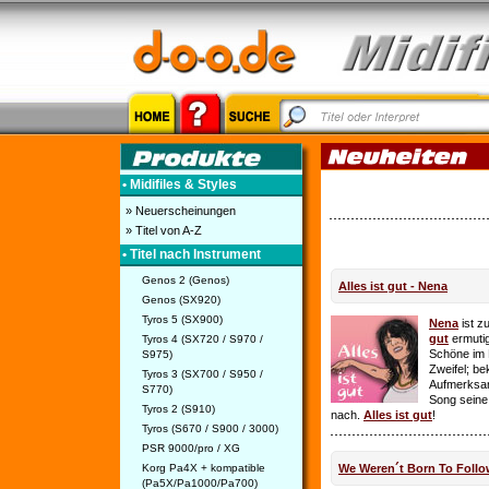
• Midifiles & Styles
» Neuerscheinungen
» Titel von A-Z
• Titel nach Instrument
Genos 2 (Genos)
Alles ist gut - Nena
Genos (SX920)
Tyros 5 (SX900)
Nena
ist z
gut
ermutig
Tyros 4 (SX720 / S970 /
Schöne im 
S975)
Zweifel; be
Tyros 3 (SX700 / S950 /
Aufmerksamk
S770)
Song seine
Tyros 2 (S910)
nach.
Alles ist gut
!
Tyros (S670 / S900 / 3000)
PSR 9000/pro / XG
Korg Pa4X + kompatible
We Weren´t Born To Follo
(Pa5X/Pa1000/Pa700)