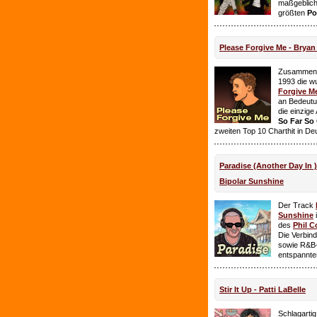
maßgeblich
größten
Po
Please Forgive Me - Brya
Zusammen 
1993 die w
Forgive M
an Bedeutun
die einzig
So Far So
zweiten Top 10 Charthit in De
Paradise (Another Day In 
Bipolar Sunshine
Der Track
Sunshine
i
des
Phil C
Die Verbin
sowie R&B-
entspannte
Stir It Up - Patti LaBelle
Schlagarti