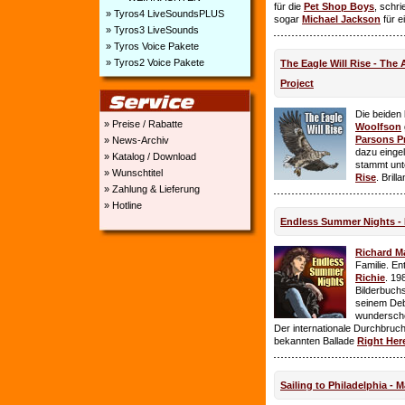
für die
Pet Shop Boys
, schr
» Tyros4 LiveSoundsPLUS
sogar
Michael Jackson
für e
» Tyros3 LiveSounds
» Tyros Voice Pakete
» Tyros2 Voice Pakete
The Eagle Will Rise - The
Project
Die beiden
» Preise / Rabatte
Woolfson
Parsons P
» News-Archiv
dazu einge
» Katalog / Download
stammt unt
» Wunschtitel
Rise
. Brill
» Zahlung & Lieferung
» Hotline
Endless Summer Nights - 
Richard M
Familie. E
Richie
. 19
Bilderbuchs
seinem Deb
wundersch
Der internationale Durchbruch 
bekannten Ballade
Right Her
Sailing to Philadelphia - 