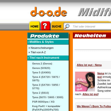
• Midifiles & Styles
» Neuerscheinungen
» Titel von A-Z
• Titel nach Instrument
Genos 2 (Genos)
Alles ist gut - Nena
Genos (SX920)
Tyros 5 (SX900)
Nena
ist z
gut
ermutig
Tyros 4 (SX720 / S970 /
Schöne im 
S975)
Zweifel; be
Tyros 3 (SX700 / S950 /
Aufmerksamk
S770)
Song seine
Tyros 2 (S910)
nach.
Alles ist gut
!
Tyros (S670 / S900 / 3000)
PSR 9000/pro / XG
Korg Pa4X + kompatible
We Weren´t Born To Follo
(Pa5X/Pa1000/Pa700)