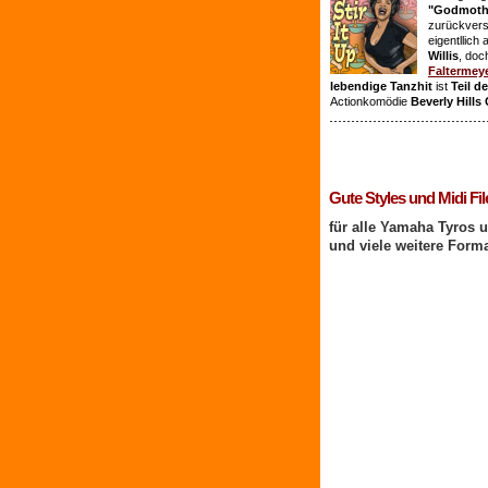
"Godmothe
zurückvers
eigentllich
Willis
, doc
Faltermey
lebendige Tanzhit
ist
Teil d
Actionkomödie
Beverly Hills
1 Benutzer online
Gute Styles und Midi Fil
für alle Yamaha Tyros 
und viele weitere Form