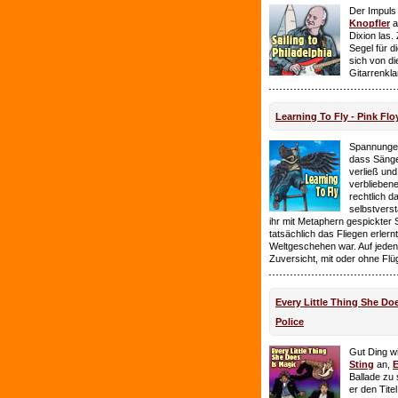
Der Impuls
Knopfler
a
Dixion las
Segel für 
sich von d
Gitarrenkl
Learning To Fly - Pink Flo
Spannungen
dass Sänge
verließ und 
verbliebene
rechtlich 
selbstverst
ihr mit Metaphern gespickter
tatsächlich das Fliegen erlern
Weltgeschehen war. Auf jeden
Zuversicht, mit oder ohne Flü
Every Little Thing She Doe
Police
Gut Ding wi
Sting
an,
E
Ballade zu 
er den Tite