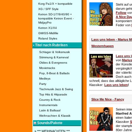
Korg Pa1/X + kompatible
Steht auf u
darum geht 
XG / SFF Style
Follow
vo
Ketron SD-1/7/9/40/90 +
A Nice Da
kompatible Ketron Event -
komponiert
MidjayPro
Feder von
Ketron X1/X4
GM/GS-Midifile
Roland Styles
Lass uns leben - Marius Mü
• Titel nach Rubriken
Westernhagen
Schlager & Volksmusik
Lass uns 
Stimmung & Karneval
von
Mariu
Oldies & Evergreens
der Künstle
Movietracks
vergänglich
der väterl
Pop, 8-Beat & Ballads
Doch auch
Medleys
schnell, dass das alltägliche 
Party
Klassiker:
Lass uns leben
!
Tischmusik Jazz & Swing
Top Hits & Hitparade
Slice Me Nice - Fancy
Country & Rock
Instrumentals
Seinen int
Latin & Ballsaal
Manfred A
Weihnachten & Klassik
einen Itali
Klassiker
S
Sounds/Pakete
der stampf
80er-Jahre 
» *** WEIHNACHTEN ***