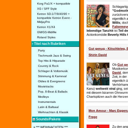
Korg Pa1/X + kompatible
Schlagarti
XG / SFF Style
"Godmothe
Ketron SD-1/7/9/40/90 +
zurückvers
kompatible Ketron Event -
eigentllich
MidjayPro
Willis
, doc
Faltermey
Ketron X1/X4
lebendige Tanzhit
ist
Teil d
GM/GS-Midifile
Actionkomödie
Beverly Hills
Roland Styles
• Titel nach Rubriken
Gut genug - Kitschkrieg,
Party
Shirin David
Tischmusik Jazz & Swing
Top Hits & Hitparade
Ob
Gut g
Country & Rock
Musikerko
Schlager & Volksmusik
David
, dem
Stimmung & Karneval
Zeit, in de
eigentlich 
Oldies & Evergreens
Verhörhamm
Movietracks
Kanu)
weltweit viral
ging, sei
Pop, 8-Beat & Ballads
mit diesem bizarren Ohrwurm 
Chartspitzen auch die Herze
Medleys
Instrumentals
Latin & Ballsaal
Mon Amour - Marc Eggers -
Weihnachten & Klassik
Frege
Sounds/Pakete
Zu den ange
» *** WEIHNACHTEN ***