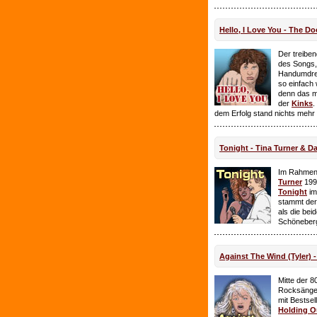
Hello, I Love You - The Do
Der treiben
des Songs,
Handumdre
so einfach 
denn das ma
der
Kinks
.
dem Erfolg stand nichts mehr
Tonight - Tina Turner & D
Im Rahmen
Turner
199
Tonight
im
stammt de
als die bei
Schöneberg
Against The Wind (Tyler) -
Mitte der 8
Rocksänge
mit Bestsel
Holding O