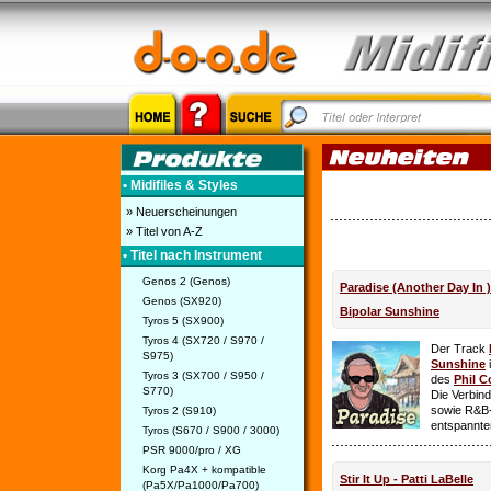
• Midifiles & Styles
» Neuerscheinungen
» Titel von A-Z
• Titel nach Instrument
Genos 2 (Genos)
Paradise (Another Day In 
Genos (SX920)
Bipolar Sunshine
Tyros 5 (SX900)
Tyros 4 (SX720 / S970 /
Der Track
S975)
Sunshine
i
Tyros 3 (SX700 / S950 /
des
Phil C
S770)
Die Verbin
sowie R&B-
Tyros 2 (S910)
entspannte
Tyros (S670 / S900 / 3000)
PSR 9000/pro / XG
Korg Pa4X + kompatible
Stir It Up - Patti LaBelle
(Pa5X/Pa1000/Pa700)