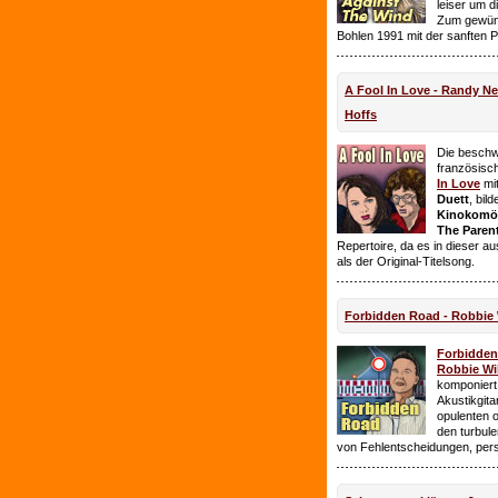
leiser um 
Zum gewüns
Bohlen 1991 mit der sanften 
A Fool In Love - Randy 
Hoffs
Die beschw
französisc
In Love
mi
Duett
, bil
Kinokomödi
The Paren
Repertoire, da es in dieser a
als der Original-Titelsong.
Forbidden Road - Robbie 
Forbidde
Robbie Wil
komponiert.
Akustikgita
opulenten 
den turbul
von Fehlentscheidungen, per