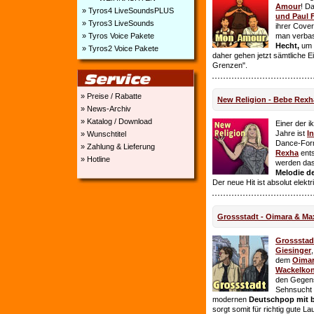
Amour
! D
» Tyros4 LiveSoundsPLUS
und Paul 
» Tyros3 LiveSounds
ihrer Cover
» Tyros Voice Pakete
man verbas
Hecht,
um E
» Tyros2 Voice Pakete
daher gehen jetzt sämtliche 
Grenzen".
» Preise / Rabatte
New Religion - Bebe Rexh
» News-Archiv
» Katalog / Download
Einer der i
Jahre ist
I
» Wunschtitel
Dance-For
» Zahlung & Lieferung
Rexha
ent
» Hotline
werden da
Melodie de
Der neue Hit ist absolut elekt
Grossstadt - Oimara & Ma
Grossstad
Giesinger
dem
Oima
Wackelkon
den Gegens
Sehnsucht n
modernen
Deutschpop mit b
sorgt somit für richtig gute La