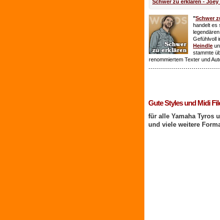
Schwer zu erklären - Joey
"
Schwer zu
handelt es 
legendären
Gefühlvoll 
Heindle
un
stammte ü
renommiertem Texter und Aut
1 Benutzer online
Gute Styles und Midi Fil
für alle Yamaha Tyros 
und viele weitere Form